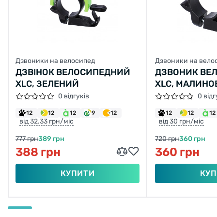
Дзвоники на велосипед
Дзвоники на вело
ДЗВІНОК ВЕЛОСИПЕДНИЙ
ДЗВОНИК ВЕ
XLC, ЗЕЛЕНИЙ
XLC, МАЛИН
0 відгуків
0 відг
12
12
12
9
12
12
12
12
від 32.33 грн/міс
від 30 грн/міс
777 грн
389 грн
720 грн
360 грн
388 грн
360 грн
КУПИТИ
КУП