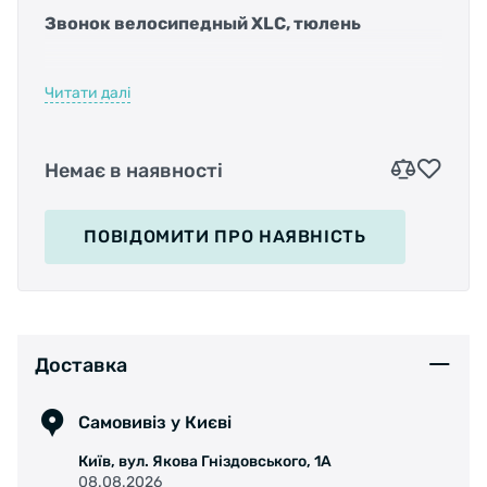
Звонок велосипедный XLC, тюлень
Читати далі
Яркий и веселый детский звонок - клаксон
"тюлень" порадует вашего ребенка.
Немає в наявності
Для сигнала необходимо нажать на игрушку.
Материал : резинапластик
ПОВІДОМИТИ
ПРО НАЯВНІСТЬ
Крепление : пластиковый хомут, затягивается
болтом
Доставка
Самовивіз у Києві
Київ, вул. Якова Гніздовського, 1А
08.08.2026