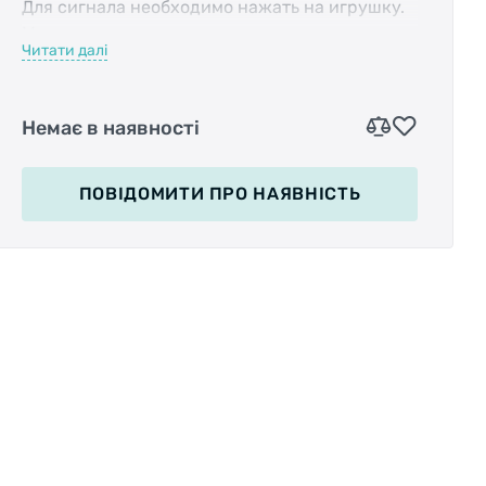
Для сигнала необходимо нажать на игрушку.
Материал : резинапластик
Читати далі
Крепление : пластиковый хомут, затягивается
болтом
Немає в наявності
ПОВІДОМИТИ
ПРО НАЯВНІСТЬ