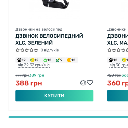
Дзвоники на велосипед
Дзвоники 
ДЗВІНОК ВЕЛОСИПЕДНИЙ
ДЗВОН
XLC, ЗЕЛЕНИЙ
XLC, М
0 відгуків
12
12
12
9
12
12
від 32.33 грн/міс
від 30 гр
777 грн
389 грн
720 грн
36
388 грн
360 г
КУПИТИ