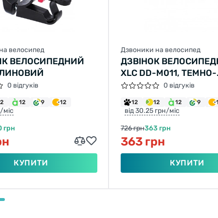
на велосипед
Дзвоники на велосипед
ИК ВЕЛОСИПЕДНИЙ
ДЗВІНОК ВЕЛОСИПЕ
АЛИНОВИЙ
XLC DD-M011, ТЕМНО-
СРІБНИЙ
0 відгуків
0 відгуків
12
12
9
12
12
12
12
9
н/міс
від 30.25 грн/міс
0 грн
726 грн
363 грн
рн
363 грн
КУПИТИ
КУПИТИ