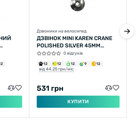
Дзвоники на велосипед
ДНИЙ
ДЗВІНОК MINI KAREN CRANE
POLISHED SILVER 45ММ
АЛЮМІНІЙ ТОПКЕП
0 відгуків
12
12
12
12
9
12
від 44.25 грн/міс
531 грн
КУПИТИ