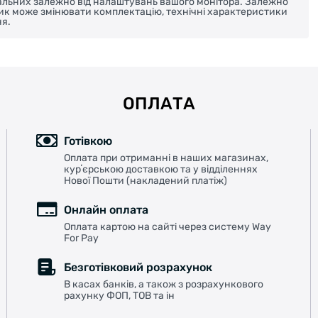
реальних залежно від налаштувань вашого монітора. Залежно
ник може змінювати комплектацію, технічні характеристики
я.
ОПЛАТА
Готівкою
Оплата при отриманні в наших магазинах,
курʼєрською доставкою та у відділеннях
Нової Пошти (накладений платіж)
Онлайн оплата
Оплата картою на сайті через систему Way
For Pay
Безготівковий розрахунок
В касах банків, а також з розрахункового
рахунку ФОП, ТОВ та ін