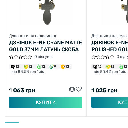
Дзвоники на велосипед
Дзвоники на вело
ДЗВІНОК E-NE CRANE MATTE
ДЗВІНОК E-NE
GOLD 37ММ ЛАТУНЬ СКОБА
POLISHED GO
ЛАТУНЬ СКОБ
0 відгуків
0 відг
12
12
12
9
12
12
12
12
від 88.58 грн/міс
від 85.42 грн/міс
1 063 грн
1 025 грн
КУПИТИ
КУП