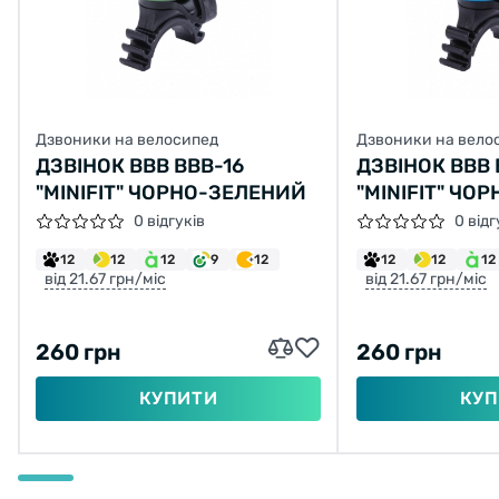
Дзвоники на велосипед
Дзвоники на вело
ДЗВІНОК BBB BBB-16
ДЗВІНОК BBB 
"MINIFIT" ЧОРНО-ЗЕЛЕНИЙ
"MINIFIT" ЧО
0 відгуків
0 відг
12
12
12
9
12
12
12
12
від 21.67 грн/міс
від 21.67 грн/міс
260 грн
260 грн
КУПИТИ
КУП