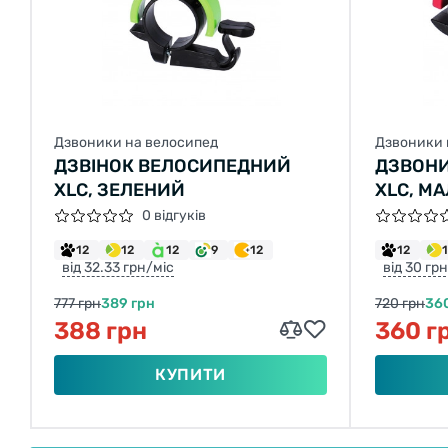
Дзвоники на велосипед
Дзвоники 
ДЗВІНОК ВЕЛОСИПЕДНИЙ
ДЗВОН
XLC, ЗЕЛЕНИЙ
XLC, М
0 відгуків
12
12
12
9
12
12
від 32.33 грн/міс
від 30 гр
777 грн
389 грн
720 грн
36
388 грн
360 г
КУПИТИ