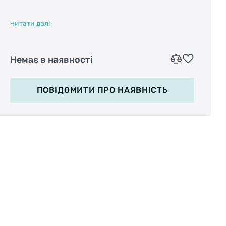
это велосипедный звонок с броским
Читати далі
дизайном, который представляет собой
сочетание золотистого цвета с блестками и
прозрачного корпуса. Он идеально подойдет
Немає в наявності
для установки на женские велосипеды, или
маленькие велосипеды для девочек.
ПОВІДОМИТИ
ПРО НАЯВНІСТЬ
Фиксируется он стандартно, на рули
диаметром 22.2 мм.
Характеристики:
Крепление: на руль;
Диаметр крепления: 22.2 мм;