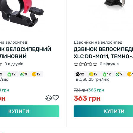
на велосипед
Дзвоники на велосипед
ИК ВЕЛОСИПЕДНИЙ
ДЗВІНОК ВЕЛОСИПЕ
АЛИНОВИЙ
XLC DD-M011, ТЕМНО-
СРІБНИЙ
0 відгуків
0 відгуків
12
12
9
12
12
12
12
9
н/міс
від 30.25 грн/міс
0 грн
726 грн
363 грн
рн
363 грн
КУПИТИ
КУПИТИ