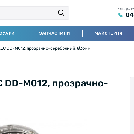
call-цент
04
СУАРИ
ЗАПЧАСТИНИ
МАЙСТЕРНЯ
LC DD-M012, прозрачно-серебряный, Ø36мм
 DD-M012, прозрачно-