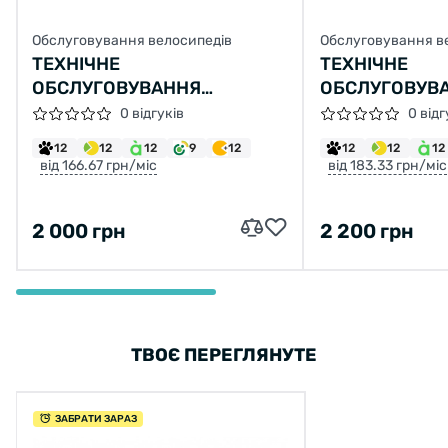
Обслуговування велосипедів
Обслуговування в
ТЕХНІЧНЕ
ТЕХНІЧНЕ
ОБСЛУГОВУВАННЯ
ОБСЛУГОВУВ
ВЕЛОСИПЕДА
ВЕЛОСИПЕДА 
0 відгуків
0 відг
12
12
12
9
12
12
12
12
від 166.67 грн/міс
від 183.33 грн/міс
2 000 грн
2 200 грн
ТВОЄ ПЕРЕГЛЯНУТЕ
ЗАБРАТИ ЗАРАЗ