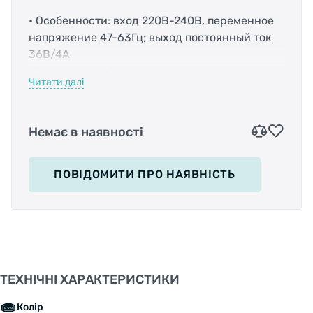
• Особенности: вход 220В-240В, переменное
напряжение 47-63Гц; выход постоянный ток
36В/4А
• Материал: Li-Ion
Читати далі
• Размер: ДхШхВ(мм) 190х86х54
• Вес: 780 г
• Температура во время зарядки: 0 ... + 40 °
Немає в наявності
• Модельный год: от 2014
• Цвет: черный
ПОВІДОМИТИ
ПРО НАЯВНІСТЬ
ТЕХНІЧНІ ХАРАКТЕРИСТИКИ
Колір