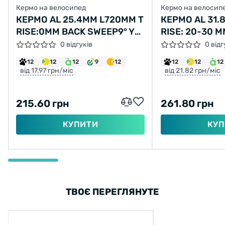
Кермо на велосипед
Кермо на велосип
КЕРМО AL 25.4ММ L720ММ Т
КЕРМО AL 31
RISE:0ММ BACK SWEEP9° YL-
RISE: 20-30 
001/HF610L (ЧЕРН.)
9° YL-004 (ЧО
0 відгуків
0 відг
12
12
12
9
12
12
12
12
від 17.97 грн/міс
від 21.82 грн/міс
215.60 грн
261.80 грн
КУПИТИ
КУП
ТВОЄ ПЕРЕГЛЯНУТЕ