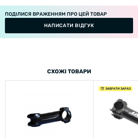
Длина: 90 мм;
ПОДІЛИСЯ ВРАЖЕННЯМ ПРО ЦЕЙ ТОВАР
Диаметр руля: 25,4 мм;
НАПИСАТИ ВІДГУК
Диаметр штока вилки: 1” (25,4 мм);
Подъем: 35 градусов;
Вес: 155 г.
СХОЖІ ТОВАРИ
ЗАБРАТИ ЗАРАЗ
Технологии:
XLC aluminium 6061
- изделия выполненные