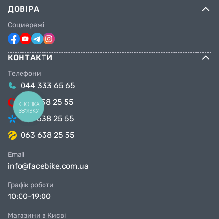
ДОВІРА
Соцмережі
КОНТАКТИ
Телефони
044 333 65 65
099 638 25 55
КНОПКА
ЗВ'ЯЗКУ
098 638 25 55
063 638 25 55
Email
info@facebike.com.ua
Графік роботи
10:00-19:00
Магазини в Києві