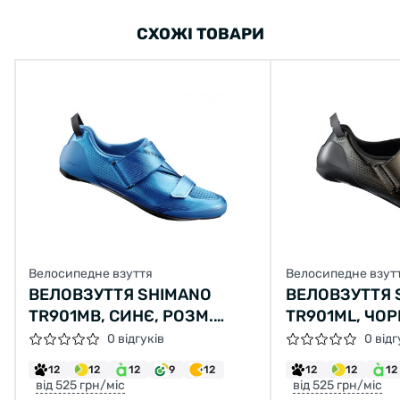
СХОЖІ ТОВАРИ
Велосипедне взуття
Велосипедне взут
ВЕЛОВЗУТТЯ SHIMANO
ВЕЛОВЗУТТЯ 
TR901MB, СИНЄ, РОЗМ.
TR901ML, ЧОР
EU46
EU46
0 відгуків
0 відг
12
12
12
9
12
12
12
12
від 525 грн/міс
від 525 грн/міс