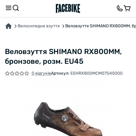
ПРО ТОВАР
ХАРАКТЕРИСТИКИ
ВІДГУКИ ТА ЗАПИТАННЯ
Велосипедне взуття
Веловзуття SHIMANO RX800MM, бр
Веловзуття SHIMANO RX800MM,
бронзове, розм. EU45
0 відгуків
Артикул:
ESHRX800MCM07S45000