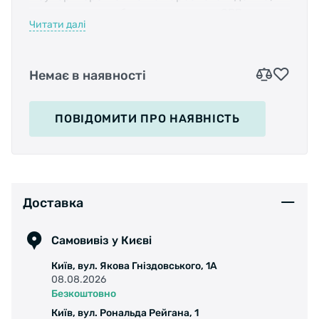
- система розроблена з педалями SPD для
Читати далі
максимальної ефективності і стабільності;
- легка, стійка до витирання підошва з TPU
для найкращого балансу між ефективністю
Немає в наявності
педалювання та можливостями поза
велосипедом;
- облягаюча конструкція верху забезпечує
ПОВІДОМИТИ
ПРО НАЯВНІСТЬ
ідеальний баланс фіксації стопи і комфорту
протягом всього дня;
- Boa® IP1 з функцією подвійного
мікрорегулювання.
Доставка
Самовивіз у Києві
Київ, вул. Якова Гніздовського, 1А
08.08.2026
Безкоштовно
Київ, вул. Рональда Рейгана, 1