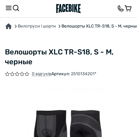
ПРО ТОВАР
ВІДГУКИ ТА ЗАПИТАННЯ
Велотруси і шорти
Велошорты XLC TR-S18, S - M, черны
Велошорты XLC TR-S18, S - M,
черные
0 відгуків
Артикул:
2510134201*