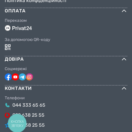
Політика конфіденційності
ОПЛАТА
Переказом
За допомогою QR-коду
ДОВІРА
Соцмережі
КОНТАКТИ
Телефони
044 333 65 65
099 638 25 55
КНОПКА
098 638 25 55
ЗВ'ЯЗКУ