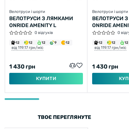
Велотруси і шорти
Велотруси і шорти
ВЕЛОТРУСИ З ЛЯМКАМИ
ВЕЛОТРУСИ 
ONRIDE AMENITY L
ONRIDE AMENI
0 відгуків
0 відг
12
12
12
9
12
12
12
12
від 119.17 грн/міс
від 119.17 грн/міс
1 430 грн
1 430 грн
КУПИТИ
КУП
ТВОЄ ПЕРЕГЛЯНУТЕ