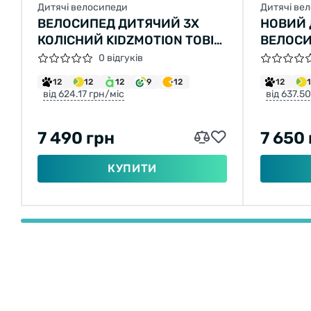
Дитячі велосипеди
Дитячі ве
ВЕЛОСИПЕД ДИТЯЧИЙ 3Х
НОВИЙ
КОЛІСНИЙ KIDZMOTION TOBI
ВЕЛОСИ
VENTURE RED
CHIPMU
0 відгуків
12
12
12
9
12
12
від 624.17 грн/міс
від 637.5
7 490 грн
7 650
КУПИТИ