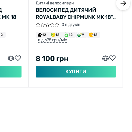
Дитячі велосипеди
Д
ВЕЛОСИПЕД ДИТЯЧИЙ
Основные характеристики Royal Baby
 MK 18
ROYALBABY CHIPMUNK MK 18",
Stargirl Steel 16":
OFFICIAL UA, ЧОРНИЙ
0 відгуків
12
12
12
12
9
12
від 675 грн/міс
8 100 грн
Возраст ребёнка от 4 до 6 лет;
КУПИТИ
Рост ребенка 105-135 см;
Вес велосипеда 10 кг;
Длина велосипеда 112 см;
Высота сиденья 53-65 см;