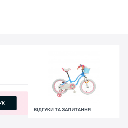
конструкцию, стильную и прочную. Основа
велосипеда окрашена яркой глянцевой
краской, которая не выгорает на солнце и не
боится мелких царапин;
Широкие надувные колеса обеспечивают
отличное сцепление на любой дороге. Ваша
девочка легко проедет по песку и траве,
проселочной дороге и небольшим лужам;
Удобная ручка для переноски позволит легко
перенести велосипед через препятствие или
на участке, где невозможно проехать;
Нескользящие грипсы с ограничителями
УК
дополнительно предохраняют руки от
ВІДГУКИ ТА ЗАПИТАННЯ
соскальзывания;
Элегантная корзина для вещей и игрушек