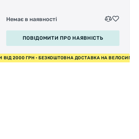
Очаровательный велосипед для девочек Royal
Немає в наявності
Baby Stargirl Steel – это милый дизайн,
розово-голубые тона и всё, что необходимо
для безопасной и комфортной езды.
ПОВІДОМИТИ
ПРО НАЯВНІСТЬ
Особенную грациозность велосипеду
придают милая корзинка для вещей и
ИПЕДИ ВІД 2000 ГРН • БЕЗКОШТОВНА ДОСТАВКА НА ВЕЛОС
игрушек и воздушные бантики из
полупрозрачных лент. Для юных леди,
которые еще не совсем уверенно ощущают
себя за рулем, в комплект входят
дополнительные боковые колеса.
Стальная рама представляет собой надежную