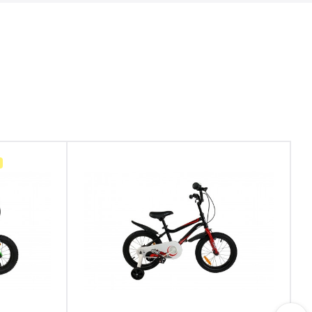
пригодится в длительном путешествии, а
кроме того – это стильное дополнение к
женственному образу;
Съемные боковые колеса поддержат и
подстрахуют девочек, которые только
начинают учиться ездить на двухколесном
велосипеде;
Цепь закрыта сплошным корпусом из
прочного пластика, чтобы защитить ее от
попадания пыли или элементов одежды
ребенка.