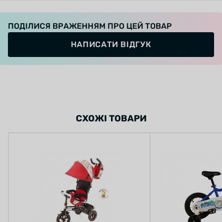
ПОДІЛИСЯ ВРАЖЕННЯМ ПРО ЦЕЙ ТОВАР
Это настоящий велобайк в миниатюрном
исполнении: широкие надувные колеса,
НАПИСАТИ ВІДГУК
отличная проходимость, ручной задний и
передние тормоза, грипсы, эргономичное
сиденье и руль, которые можно регулировать
по высоте – юный велосипедист почувствует
себя более взрослым и самостоятельным, как
только сядет за руль этого велосипеда.
СХОЖІ ТОВАРИ
Легковесная рама изготовлена из прочного
алюминия овального сечения. Это надежная
конструкция с гладкими сварочными узлами,
покрытая гипоаллергенной краской высокого