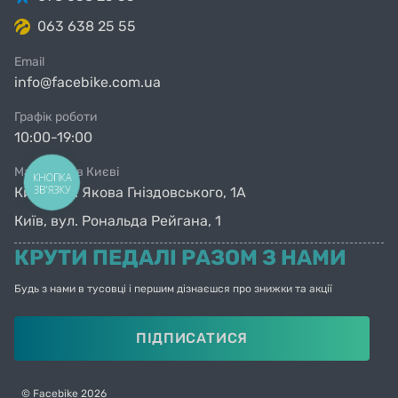
063 638 25 55
Остерегайтесь подделок!
Оригинальные
велосипеды RoyalBaby c пометкой Official UA
Email
info@facebike.com.ua
обязательно поставляются с Сертификатом
качества (Certificate of quality) с серийным
Графік роботи
номером на сертификате и голограммой, и
10:00-19:00
Гарантийной картой с гарантией 10 лет на
раму и 6 месяцев на комплектующие!
Магазини в Києві
КНОПКА
ЗВ'ЯЗКУ
Київ, вул. Якова Гніздовського, 1А
Київ, вул. Рональда Рейгана, 1
КРУТИ ПЕДАЛІ РАЗОМ З НАМИ
Будь з нами в тусовці і першим дізнаєшся про знижки та акції
ПІДПИСАТИСЯ
© Facebike 2026