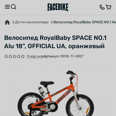
ПРО ТОВАР
ВІДГУКИ ТА ЗАПИТАННЯ
Дитячі велосипеди
Велосипед RoyalBaby SPACE NO.1 Alu
Велосипед RoyalBaby SPACE NO.1
Alu 18", OFFICIAL UA, оранжевый
0 відгуків
Артикул:
RB18-17-ORG*