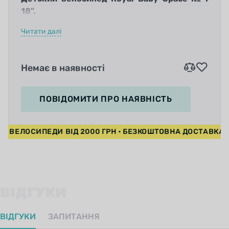
18".
Читати далі
Немає в наявності
Стильный детский велосипед с облегченной
рамой понравится любителям спортивного
ПОВІДОМИТИ
ПРО НАЯВНІСТЬ
дизайна. Универсальное оформление
придется по вкусу и мальчишкам, и
А НА ВЕЛОСИПЕДИ ВІД 2000 ГРН • БЕЗКОШТОВНА ДОСТАВК
девчонкам: на выбор предоставляется 5
вариантов расцветки (красный, желтый,
оранжевый, серебристый, черный), и каждый
сможет выбрать цветовую гамму на свое
усмотрение!
ВІДГУКИ
ВІДГУКИ
ЗАПИТАННЯ