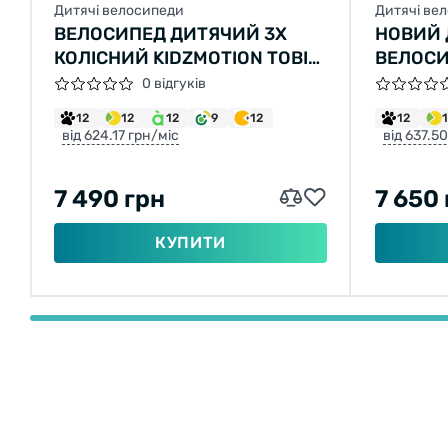
Дитячі велосипеди
Дитячі ве
ВЕЛОСИПЕД ДИТЯЧИЙ 3Х
НОВИЙ
КОЛІСНИЙ KIDZMOTION TOBI
ВЕЛОСИ
VENTURE RED
CHIPMU
0 відгуків
12
12
12
9
12
12
від 624.17 грн/міс
від 637.5
7 490 грн
7 650
КУПИТИ