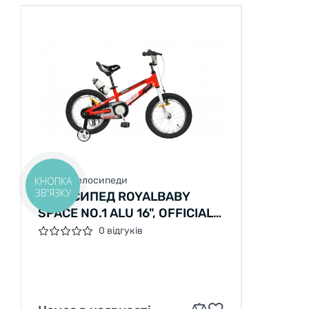
КНОПКА
Дитячі велосипеди
ЗВ'ЯЗКУ
ВЕЛОСИПЕД ROYALBABY
SPACE NO.1 ALU 16", OFFICIAL
UA, КРАСНЫЙ
0 відгуків