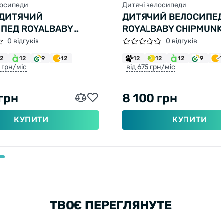
лосипеди
Дитячі велосипеди
 ДИТЯЧИЙ
ДИТЯЧИЙ ВЕЛОСИПЕ
ПЕД ROYALBABY
ROYALBABY CHIPMUNK
NK MK 16
0 відгуків
0 відгуків
12
12
9
12
12
12
12
9
0 грн/міс
від 675 грн/міс
 грн
8 100 грн
КУПИТИ
КУПИТИ
ТВОЄ ПЕРЕГЛЯНУТЕ