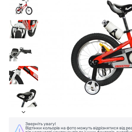
Зверніть увагу!
Відтінки кольорів на фото можуть відрізнятися від 