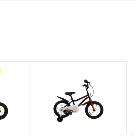
Глянцевое покрытие не выгорает от
воздействия ультрафиолета и не боится
мелких царапин;
Руль и сиденье регулируются по высоте,
чтобы обеспечить правильную посадку в
зависимости от роста ребенка;
Яркий спортивный дизайн придется по душе
стильным спортсменам;
На руле установлены ручные тормоза на
передние и задние колеса. Это отличная
возможность сразу приучить ребенка к
правильному вождению, чтобы ему не
пришлось переучиваться спустя несколько
лет;
За сиденьем предусмотрен флягодержатель,