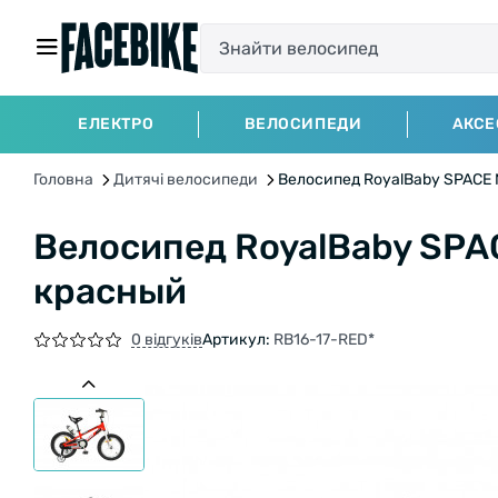
ЕЛЕКТРО
ВЕЛОСИПЕДИ
АКСЕ
Головна
Дитячі велосипеди
Велосипед RoyalBaby SPACE NO
Велосипед RoyalBaby SPACE
красный
0 відгуків
Артикул:
RB16-17-RED*