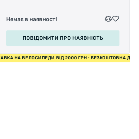
Немає в наявності
ПОВІДОМИТИ
ПРО НАЯВНІСТЬ
Стильный детский велосипед с облегченной
рамой понравится любителям спортивного
А ВЕЛОСИПЕДИ ВІД 2000 ГРН • БЕЗКОШТОВНА ДОСТАВКА Н
дизайна. Универсальное оформление
придется по вкусу и мальчишкам, и
девчонкам: на выбор предоставляется 5
вариантов расцветки (красный, желтый,
оранжевый, серебристый, черный), и каждый
сможет выбрать цветовую гамму на свое
усмотрение!