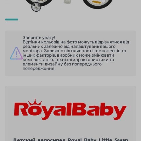
Зверніть увагу!
Відтінки кольорів на фото можуть відрізнятися від
реальних залежно від налаштувань вашого
монітора. Залежно від наявності компонентів та
інших факторів, виробник може змінювати
комплектацію, технічні характеристики та
елементи дизайну без попереднього
попередження.
Детский велосипед Royal Baby Little Swan