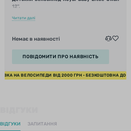
12".
Читати далі
Немає в наявності
Грациозные изгибы и мягкие линии
велосипеда ассоциируются с образом
ПОВІДОМИТИ
ПРО НАЯВНІСТЬ
прекрасного лебедя. Эта модель призвана
подчеркнуть изящество и женственность
СТАВКА НА ВЕЛОСИПЕДИ ВІД 2000 ГРН • БЕЗКОШТОВНА Д
молодых красавиц, которые будут ловко
управлять велотранспортом и ловить
восхищенные взгляды прохожих. Велосипед
выполнен в бело-розовых тонах, корпус
защиты цепи украшен принтом с
ВІДГУКИ
изображением крыльев.
ВІДГУКИ
ЗАПИТАННЯ