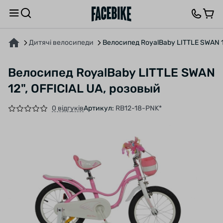
ПРО ТОВАР
ВІДГУКИ ТА ЗАПИТАННЯ
Дитячі велосипеди
Велосипед RoyalBaby LITTLE SWAN 1
Велосипед RoyalBaby LITTLE SWAN
12", OFFICIAL UA, розовый
0 відгуків
Артикул:
RB12-18-PNK*