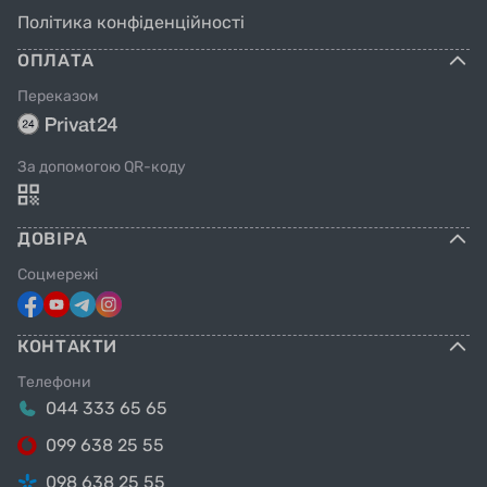
Swan 12":
Політика конфіденційності
ОПЛАТА
Переказом
За допомогою QR-коду
ДОВІРА
Соцмережі
КОНТАКТИ
Телефони
044 333 65 65
099 638 25 55
098 638 25 55