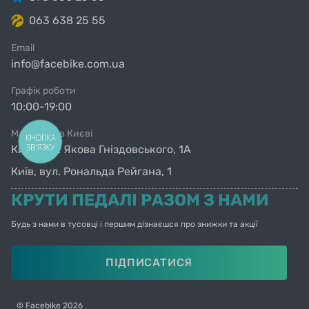
063 638 25 55
Email
info@facebike.com.ua
Возраст ребёнка от 2 до 4 лет;
Графік роботи
Рост ребенка 85-105 см;
10:00-19:00
Магазини в Києві
Вес велосипеда 8 кг;
КНОПКА
ЗВ'ЯЗКУ
Київ, вул. Якова Гніздовського, 1А
Длина велосипеда 85 см;
Київ, вул. Рональда Рейгана, 1
КРУТИ ПЕДАЛІ РАЗОМ З НАМИ
Высота сиденья 44-54 см;
Будь з нами в тусовці і першим дізнаєшся про знижки та акції
Высота руля 63-70 см;
ПІДПИСАТИСЯ
Размер колес 12";
Рама: сталь;
© Facebike 2026