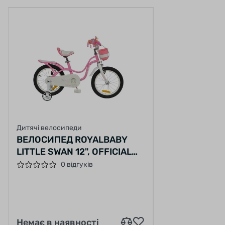
Дополнительные боковые колеса помогут
юной леди научиться держать равновесие и
обрести уверенность за рулем без
родительской подстраховки. Когда в них
отпадет необходимость, колеса можно легко
демонтировать;
Рифленые педали с нескользящей
поверхностью будут уверенно удерживать
ножки маленькой путешественницы;
Дитячі велосипеди
ВЕЛОСИПЕД ROYALBABY
Руль и сиденье регулируются по высоте,
LITTLE SWAN 12", OFFICIAL
чтобы соответствовать росту ребенка;
UA, РОЗОВЫЙ
0 відгуків
Вместительная корзина крепится к рулю. Она
также оформлена в бело-розовых тонах и
предоставляет достаточно пространства,
чтобы перевозить с собой любимую игрушку,
Немає в наявності