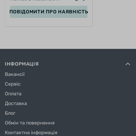
легкий перекус и бутылочку воды;
ПОВІДОМИТИ
ПРО НАЯВНІСТЬ
Широкие надувные колеса с выраженным
протектором обеспечивают отличное
сцепление с любой дорогой. Такому
транспорту не страшны мелкое бездорожье,
трава, песок, грунт, неровности на дороге;
Фирменный звонок на руле – приятная
ІНФОРМАЦІЯ
мелочь, которая позволит Вашей принцессе
Вакансії
почувствовать себя полноправным
участником движения.
Сервіс
Оплата
Доставка
Блог
Обмін та повернення
Контактна інформація
Основные характеристики Royal Baby Little