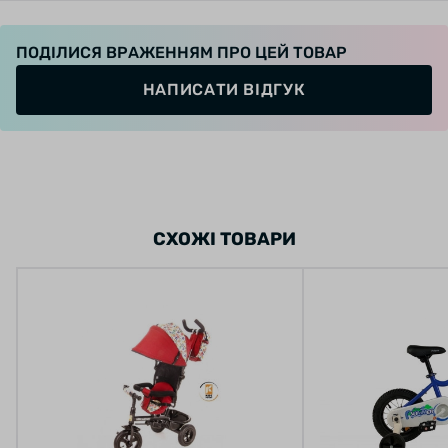
ПОДІЛИСЯ ВРАЖЕННЯМ ПРО ЦЕЙ ТОВАР
Несмотря на видимую воздушность
НАПИСАТИ ВІДГУК
конструкции, стальная рама представляет
собой надежную основу с крепкими
сварочными узлами. Вы только представьте
себе, сколько радости и энтузиазма будут
вызывать прогулки на велосипеде!
СХОЖІ ТОВАРИ
Не это ли лучший способ привить ребенку
культуру здорового образа жизни и
активного отдыха на природе?