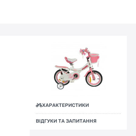
конструкцию: стальная рама имеет гладкие и
надежные узлы, которые скрываются под
слоем высококачественной
гиппоаллергенной краски. Цветное покрытие
не боится ярких солнечных лучей и мелких
царапин.
И это далеко не полный перечень
преимуществ велосипеда для девочек
Royal Baby Princess Jenny Girl:
ХАРАКТЕРИСТИКИ
ВІДГУКИ ТА ЗАПИТАННЯ
Заниженная рама разработана таким