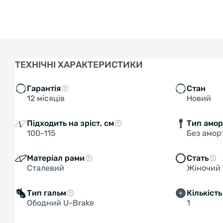
ТЕХНІЧНІ ХАРАКТЕРИСТИКИ
Гарантія
Стан
12 місяців
Новий
Підходить на зріст, см
Тип амор
100-115
Без амор
Матеріал рами
Стать
Сталевий
Жіночий
Тип гальм
Кількіст
Ободний U-Brake
1