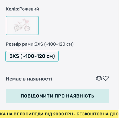
Колір:
Рожевий
Пожалуй, это один из самых очаровательных
велосипедов – вот уж каким должен быть
транспорт для настоящих принцесс!
Розмір рами:
3XS (~100-120 см)
Изящный, красивый, оформленный в бело-
розовых тонах, он непременно придется по
3XS (~100-120 см)
вкусу даже самой взыскательной леди.
Изюминка модели – милые бантики из
полупрозрачных лент, которые будут игриво
Немає в наявності
развеваться, пока юная леди будет
наслаждаться прекрасной велопрогулкой.
ПОВІДОМИТИ
ПРО НАЯВНІСТЬ
ЕЛОСИПЕДИ ВІД 2000 ГРН • БЕЗКОШТОВНА ДОСТАВКА НА В
Несмотря на внешнее изящество, велосипед
представляет собой прочную и надежную