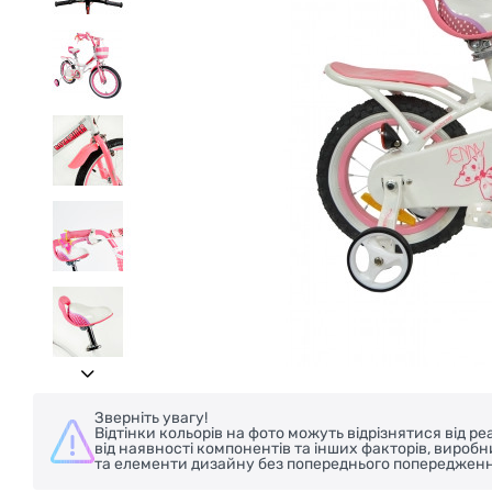
Зверніть увагу!
Відтінки кольорів на фото можуть відрізнятися від 
від наявності компонентів та інших факторів, вироб
та елементи дизайну без попереднього попередженн