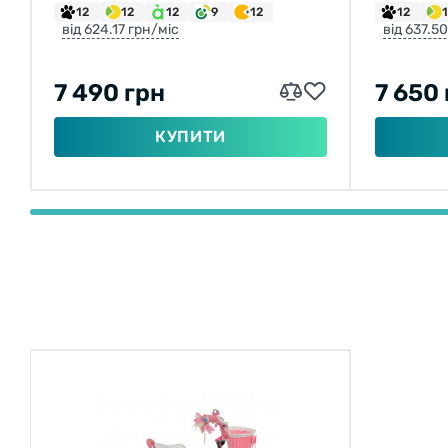
12
12
12
9
12
12
від 624.17 грн/міс
від 637.5
7 490 грн
7 650
КУПИТИ