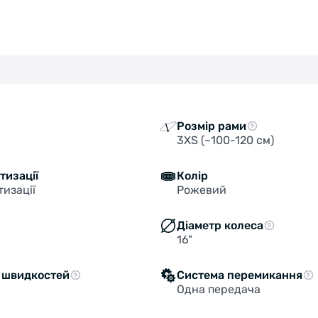
Розмір рами
3XS (~100-120 см)
тизації
Колір
тизації
Рожевий
Діаметр колеса
16"
ь швидкостей
Система перемикання
Одна передача