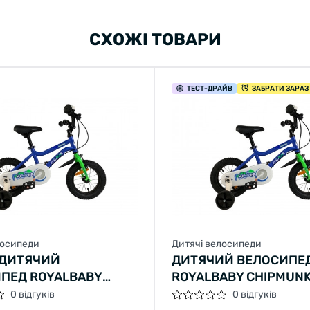
СХОЖІ ТОВАРИ
ТЕСТ
-ДРАЙВ
ЗАБРАТИ ЗАРАЗ
лосипеди
Дитячі велосипеди
 ДИТЯЧИЙ
ДИТЯЧИЙ ВЕЛОСИПЕ
ПЕД ROYALBABY
ROYALBABY CHIPMUNK
NK MK 16
0 відгуків
0 відгуків