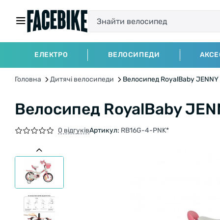
ЕЛЕКТРО
ВЕЛОСИПЕДИ
АКСЕ
Головна
Дитячі велосипеди
Велосипед RoyalBaby JENNY 
Велосипед RoyalBaby JEN
0 відгуків
Артикул:
RB16G-4-PNK*