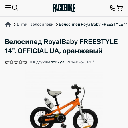
ПРО ТОВАР
ВІДГУКИ ТА ЗАПИТАННЯ
Дитячі велосипеди
Велосипед RoyalBaby FREESTYLE 14"
Велосипед RoyalBaby FREESTYLE
14", OFFICIAL UA, оранжевый
0 відгуків
Артикул:
RB14B-6-ORG*