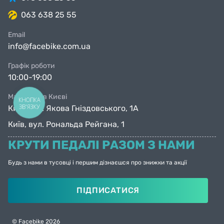
063 638 25 55
Размер колес 14";
Email
Рама: сталь;
info@facebike.com.ua
Графік роботи
В оригинальной комплектации:
боковые
10:00-19:00
колеса.
Магазини в Києві
КНОПКА
ЗВ'ЯЗКУ
Київ, вул. Якова Гніздовського, 1А
Київ, вул. Рональда Рейгана, 1
КРУТИ ПЕДАЛІ РАЗОМ З НАМИ
Остерегайтесь подделок!
Оригинальные
Будь з нами в тусовці і першим дізнаєшся про знижки та акції
велосипеды RoyalBaby c пометкой Official UA
обязательно поставляются с Сертификатом
ПІДПИСАТИСЯ
качества (Certificate of quality) с серийным
номером на сертификате и голограммой, и
© Facebike 2026
Гарантийной картой с гарантией 10 лет на