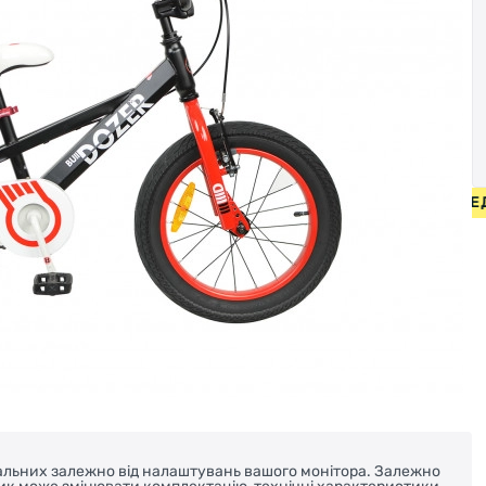
ИПЕДИ ВІД 2000 ГРН • БЕЗКОШТОВНА ДОСТАВКА НА ВЕЛО
реальних залежно від налаштувань вашого монітора. Залежно