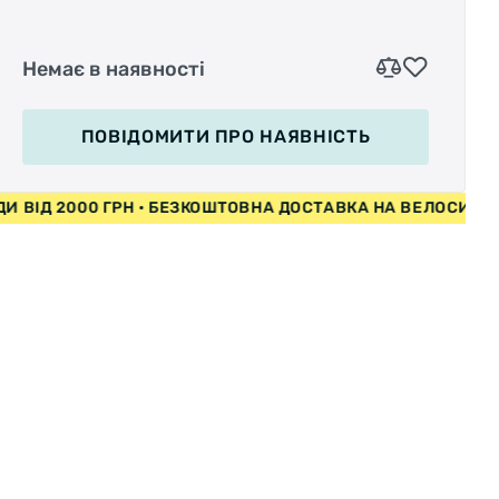
Немає в наявності
Юный возраст – не помеха для
приключений!
ПОВІДОМИТИ
ПРО НАЯВНІСТЬ
СИПЕДИ ВІД 2000 ГРН • БЕЗКОШТОВНА ДОСТАВКА НА ВЕЛ
Отдыхайте ярко и весело всей семьей:
усадите маленького непоседу на детский
велосипед Royal Baby Bull Dozer и вместе
отправляйтесь на увлекательную
велопрогулку. Это настоящий вездеход в
качественном и надежном исполнении.
Велосипед продуман таким образом, чтобы
мелкие препятствия, бездорожье или
продолжительный путь не стали помехой
радостному активному отдыху.