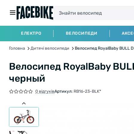
ЕЛЕКТРО
ВЕЛОСИПЕДИ
АКСЕ
Головна
Дитячі велосипеди
Велосипед RoyalBaby BULL DO
Велосипед RoyalBaby BULL
черный
0 відгуків
Артикул:
RB16-23-BLK*