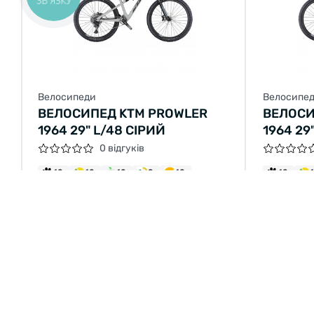
ЗВ'ЯЗКУ
Велосипеди
Велосипе
ВЕЛОСИПЕД KTM PROWLER
ВЕЛОСИ
1964 29" L/48 СІРИЙ
1964 29
0 відгуків
12
12
12
9
12
12
від 14 154.17 грн/міс
від 12 59
177 750 грн
169 850 грн
151 0
КУПИТИ