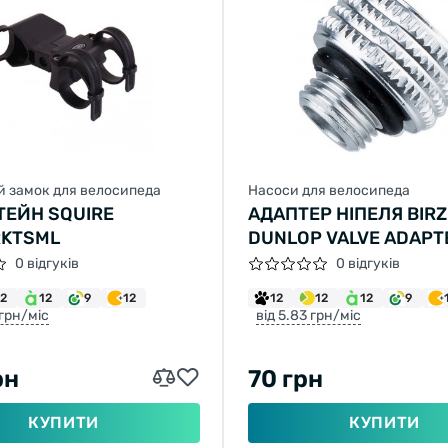
й замок для велосипеда
Насоси для велосипеда
ЕЙН SQUIRE
АДАПТЕР НІПЕЛЯ BIR
KTSML
DUNLOP VALVE ADAPT
0 відгуків
0 відгуків
12
12
9
12
12
12
12
9
 грн/міс
від 5.83 грн/міс
рн
70 грн
КУПИТИ
КУПИТИ