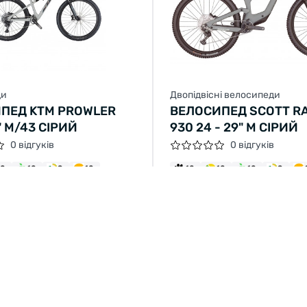
ди
Двопідвісні велосипеди
ПЕД KTM PROWLER
ВЕЛОСИПЕД SCOTT R
" M/43 СІРИЙ
930 24 - 29" M СІРИЙ
0 відгуків
0 відгуків
12
12
9
12
12
12
12
9
0.67 грн/міс
від 17 056.25 грн/міс
26 662 грн
272 900 грн
68 225 грн
88 грн
204 675 грн
КУПИТИ
КУПИТИ