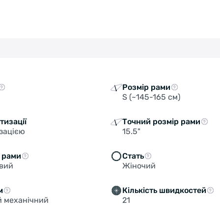
Розмір рами
S (~145-165 см)
тизації
Точний розмір рами
зацією
15.5"
 рами
Стать
євий
Жіночий
м
Кількість швидкостей
 механічний
21