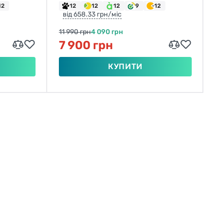
12
12
12
12
9
12
від 658.33 грн/міс
11 990 грн
4 090 грн
7 900 грн
КУПИТИ