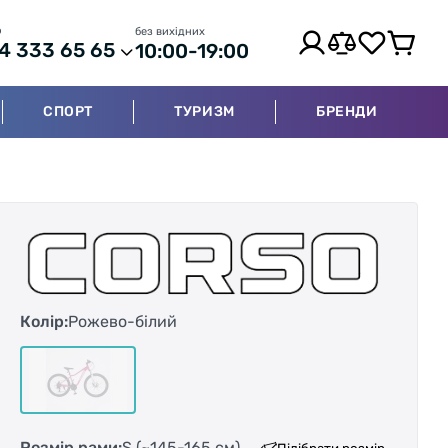
р
без вихідних
4 333 65 65
10:00-19:00
СПОРТ
ТУРИЗМ
БРЕНДИ
Колір:
Рожево-білий
Розмір рами:
S (~145-165 см)