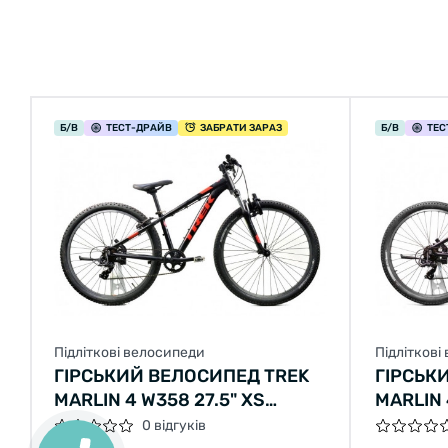
Б/В
ТЕСТ
-ДРАЙВ
ЗАБРАТИ ЗАРАЗ
Б/В
ТЕС
Підліткові велосипеди
Підліткові
ГІРСЬКИЙ ВЕЛОСИПЕД TREK
ГІРСЬК
MARLIN 4 W358 27.5" XS
MARLIN 
ЧОРНИЙ З ЧЕРВОНИМ Б/В
ЧОРНИЙ
0 відгуків