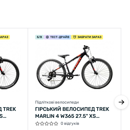
ЗАРАЗ
Б/В
ТЕСТ
-ДРАЙВ
ЗАБРАТИ ЗАРАЗ
Підліткові велосипеди
 TREK
ГІРСЬКИЙ ВЕЛОСИПЕД TREK
XS
MARLIN 4 W365 27.5" XS
 Б/В
ЧОРНИЙ З ЧЕРВОНИМ Б/В
0 відгуків