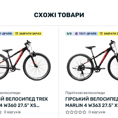
СХОЖІ ТОВАРИ
Т
-ДРАЙВ
ЗАБРАТИ ЗАРАЗ
Б/В
ТЕСТ
-ДРАЙВ
ЗАБРАТИ 
 велосипеди
Підліткові велосипеди
ИЙ ВЕЛОСИПЕД TREK
ГІРСЬКИЙ ВЕЛОСИПЕД
4 W360 27.5" XS
MARLIN 4 W363 27.5" 
 З ЧЕРВОНИМ Б/В
ЧОРНИЙ З ЧЕРВОНИМ
0 відгуків
0 відгуків