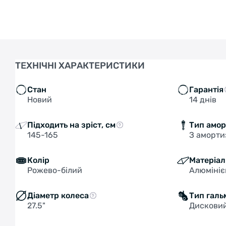
ТЕХНІЧНІ ХАРАКТЕРИСТИКИ
Стан
Гарантія
Новий
14 днів
Підходить на зріст, см
Тип амор
145-165
З аморти
Колір
Матеріал
Рожево-білий
Алюміні
Діаметр колеса
Тип галь
27.5"
Дисковий