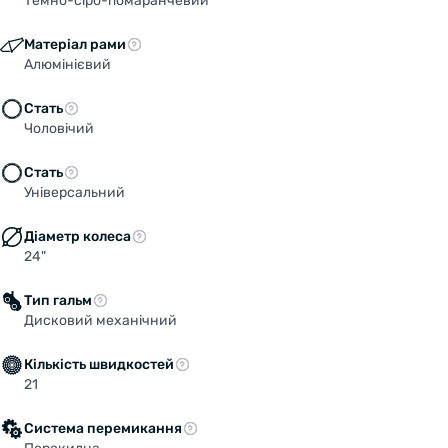
Темно-сіро-помаранчевий
Матеріал рами
Алюмінієвий
Стать
Чоловічий
Стать
Універсальний
Діаметр колеса
24"
Тип гальм
Дисковий механічний
Кількість швидкостей
21
Система перемикання