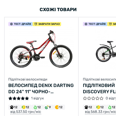
СХОЖІ ТОВАРИ
ТЕСТ
-ДРАЙВ
ЗАБРАТИ ЗАРАЗ
ТЕСТ
-ДРАЙВ
З
Підліткові велосипеди
Підліткові велоси
ВЕЛОСИПЕД DENIX DARTING
ПІДЛІТКОВИЙ
DD 24" 11" ЧОРНО-
DISCOVERY FL
ЧЕРВОНИЙ
2020 24" 13" 
1 відгук
0 відг
ЧОРНИЙ
12
12
12
9
12
12
12
12
від 537.50 грн/міс
від 568.33 грн/мі