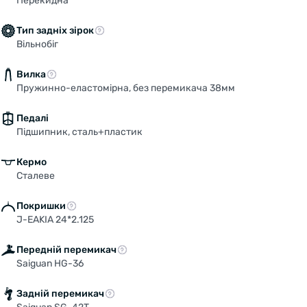
Перекидна
Тип задніх зірок
Вільнобіг
Вилка
Пружинно-еластомірна, без перемикача 38мм
Педалі
Підшипник, сталь+пластик
Кермо
Сталеве
Покришки
J-EAKIA 24*2.125
Передній перемикач
Saiguan HG-36
Задній перемикач