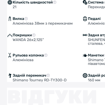
Кількість швидкостей
Система
21
Перекид
Вилка
Педалі
Алюмінієва 38мм з перемикачем
Алюмініє
Покришки
Задня вт
WANDA 26х2,125"
SHUNFENG
сталева,
Рульова колонка
Манетки
Алюмінієва
Shimano 
півавтом
Задній перемикач
Задній р
Shimano Tourney RD-TY300-D
160 мм
ВІДГУКИ