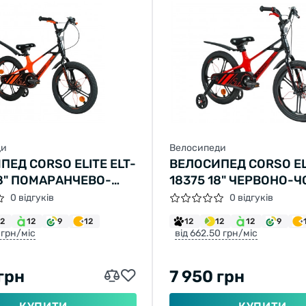
ди
Велосипеди
ПЕД CORSO ELITE ELT-
ВЕЛОСИПЕД CORSO ELI
18" ПОМАРАНЧЕВО-
18375 18" ЧЕРВОНО-
Й
0 відгуків
0 відгуків
12
12
9
12
12
12
12
9
 грн/міс
від 662.50 грн/міс
грн
7 950 грн