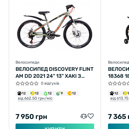
Велосипеди
Велосипе
ВЕЛОСИПЕД DISCOVERY FLINT
ВЕЛОСИ
AM DD 2021 24" 13" ХАКІ З
18368 
ЧЕРВОНИМ
ЧОРНИ
0 відгуків
12
12
12
9
12
12
від 662.50 грн/міс
від 613.75
7 950 грн
7 365 