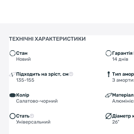
ТЕХНІЧНІ ХАРАКТЕРИСТИКИ
Стан
Гарантія
Новий
14 днів
Підходить на зріст, см
Тип амор
135-155
З аморти
Колір
Матеріал
Салатово-чорний
Алюміні
Стать
Діаметр 
Універсальний
26"