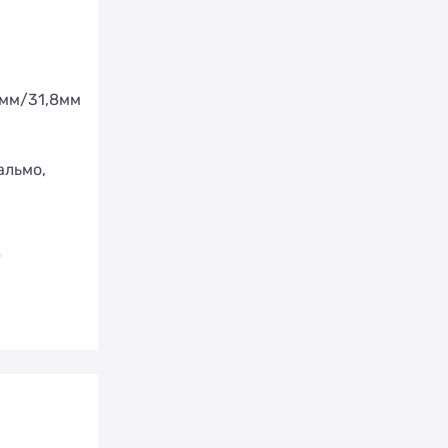
мм/31,8мм
альмо,
0