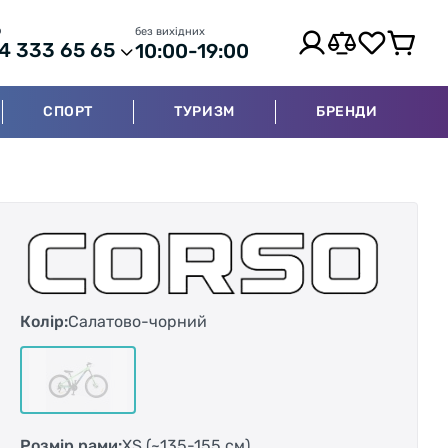
р
без вихідних
4 333 65 65
10:00-19:00
СПОРТ
ТУРИЗМ
БРЕНДИ
Колір:
Салатово-чорний
Розмір рами:
XS (~135-155 см)