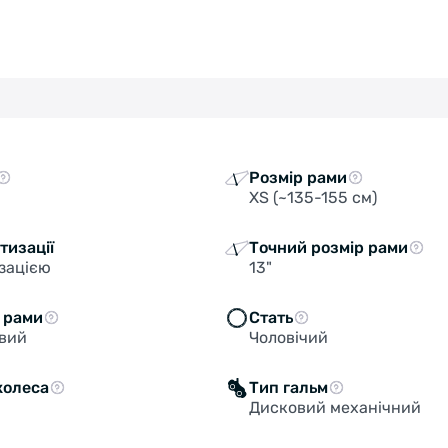
Розмір рами
XS (~135-155 см)
тизації
Точний розмір рами
зацією
13"
 рами
Стать
євий
Чоловічий
колеса
Тип гальм
Дисковий механічний