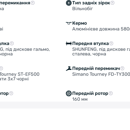
 перемикання
Тип задніх зірок
на
Вільнобіг
Кермо
ві
Алюмінієве довжина 580
улка
Передня втулка
, під дискове гальмо,
SHUNFENG, під дискове г
 чорна
сталева, чорна
Передній перемикач
Tourney ST-EF500
Simano Tourney FD-TY30
ати 3х7 чорні
отор
Передній ротор
160 мм