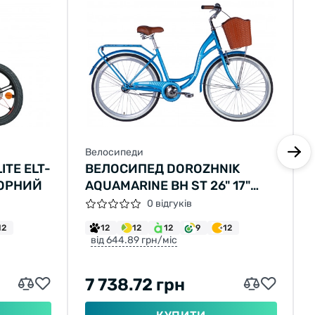
Велосипеди
TE ELT-
ВЕЛОСИПЕД DOROZHNIK
ЧОРНИЙ
AQUAMARINE BH ST 26" 17"
СИНІЙ 2025
0 відгуків
12
12
12
12
9
12
від 644.89 грн/міс
7 738.72 грн