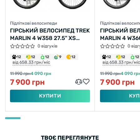
Підліткові велосипеди
Підліткові велоси
ГІРСЬКИЙ ВЕЛОСИПЕД TREK
ГІРСЬКИЙ ВЕ
MARLIN 4 W358 27.5" XS
MARLIN 4 W360
ЧОРНИЙ З ЧЕРВОНИМ Б/В
ЧОРНИЙ З ЧЕ
0 відгуків
0 відг
12
12
12
9
12
12
12
12
від 658.33 грн/міс
від 658.33 грн/мі
11 990 грн
4 090 грн
11 990 грн
4 090 гр
7 900 грн
7 900 грн
КУПИТИ
КУП
ТВОЄ ПЕРЕГЛЯНУТЕ