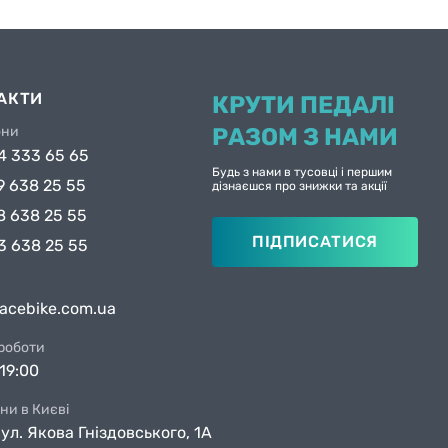
АКТИ
КРУТИ ПЕДАЛІ
они
РАЗОМ З НАМИ
4 333 65 65
Будь з нами в тусовці і першим
9 638 25 55
дізнаєшся про знижки та акції
8 638 25 55
ПІДПИСАТИСЯ
3 638 25 55
facebike.com.ua
 роботи
19:00
ни в Києві
вул. Якова Гніздовського, 1А