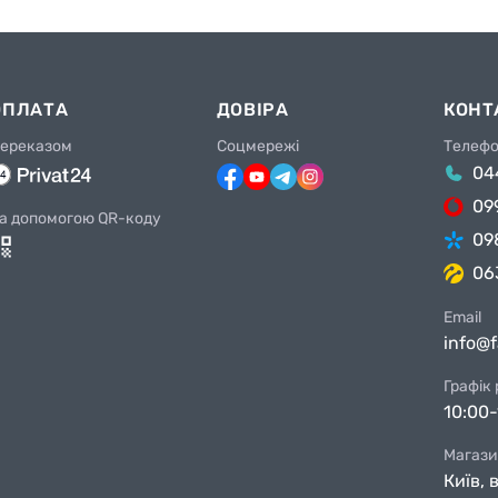
ОПЛАТА
ДОВІРА
КОНТ
ереказом
Соцмережі
Телеф
04
09
а допомогою QR-коду
09
06
Email
info@
Графік
10:00-
Магази
Київ, 