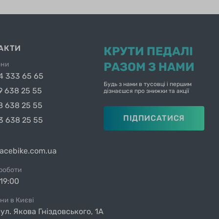
АКТИ
КРУТИ ПЕДАЛІ
они
РАЗОМ З НАМИ
4 333 65 65
Будь з нами в тусовці і першим
9 638 25 55
дізнаєшся про знижки та акції
8 638 25 55
ПІДПИСАТИСЯ
3 638 25 55
facebike.com.ua
 роботи
19:00
ни в Києві
вул. Якова Гніздовського, 1А