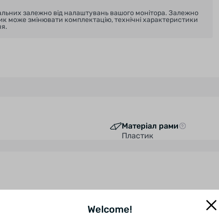
реальних залежно від налаштувань вашого монітора. Залежно
ник може змінювати комплектацію, технічні характеристики
я.
Матеріал рами
Пластик
Welcome!