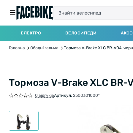
ЕЛЕКТРО
ВЕЛОСИПЕДИ
АКСЕ
Головна
Ободні гальма
Тормоза V-Brake XLC BR-V04, чер
Тормоза V-Brake XLC BR-
0 відгуків
Артикул:
2500301000*