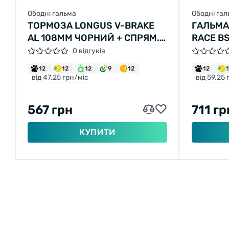
Ободні гальма
Ободні га
ТОРМОЗА LONGUS V-BRAKE
ГАЛЬМА
AL 108ММ ЧОРНИЙ + СПРЯМ.
RACE BS
ТРУБКА
PIVOT 1
0 відгуків
ЧОРНИ
12
12
12
9
12
12
від 47.25 грн/міс
від 59.25
567 грн
711 гр
КУПИТИ