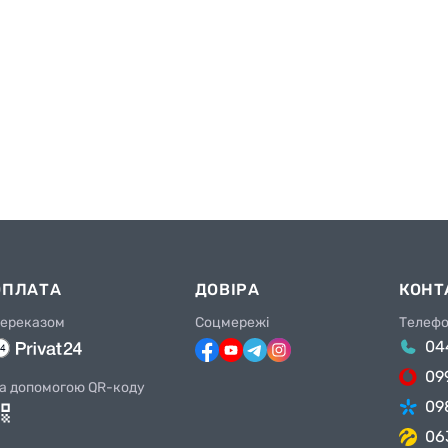
ОПЛАТА
ДОВІРА
КОНТ
ереказом
Соцмережі
Телеф
04
09
а допомогою QR-коду
09
06