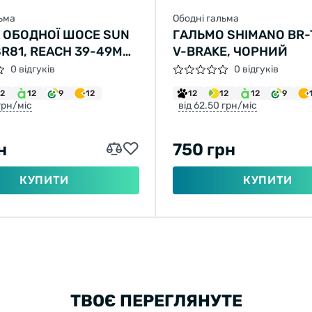
льма
Ободні гальма
 ОБОДНОЇ ШОСЕ SUN
ГАЛЬМО SHIMANO BR-
R81, REACH 39-49MM,
V-BRAKE, ЧОРНИЙ
2MM, ПЕРЕДНІЙ,
0 відгуків
0 відгуків
Й
12
12
9
12
12
12
12
9
 грн/міс
від 62.50 грн/міс
н
750 грн
КУПИТИ
КУПИТИ
ТВОЄ ПЕРЕГЛЯНУТЕ