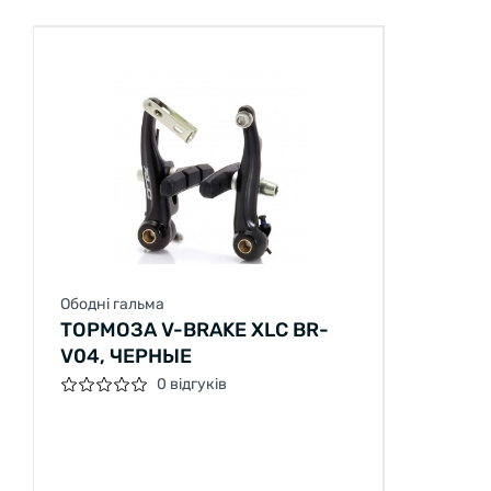
Ободні гальма
ТОРМОЗА V-BRAKE XLC BR-
V04, ЧЕРНЫЕ
0 відгуків