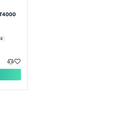
T4000
12