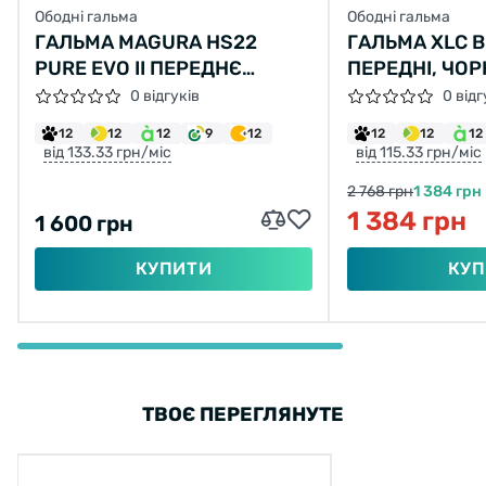
Ободні гальма
Ободні гальма
ГАЛЬМА MAGURA HS22
ГАЛЬМА XLC B
PURE EVO II ПЕРЕДНЄ
ПЕРЕДНІ, ЧОР
УНІВЕРСАЛЬНА РУЧКА
0 відгуків
0 відг
12
12
12
9
12
12
12
12
від 133.33 грн/міс
від 115.33 грн/міс
2 768 грн
1 384 грн
1 384 грн
1 600 грн
КУПИТИ
КУП
ТВОЄ ПЕРЕГЛЯНУТЕ