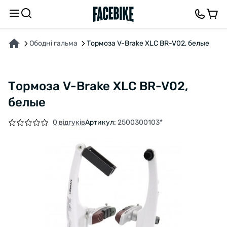
ПРО ТОВАР
ВІДГУКИ ТА ЗАПИТАННЯ
Ободні гальма
Тормоза V-Brake XLC BR-V02, белые
Тормоза V-Brake XLC BR-V02,
белые
0 відгуків
Артикул:
2500300103*