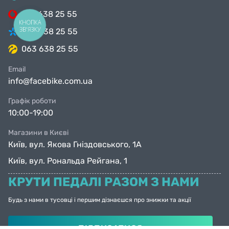
099 638 25 55
КНОПКА
ЗВ'ЯЗКУ
098 638 25 55
063 638 25 55
Email
info@facebike.com.ua
Графік роботи
10:00-19:00
Магазини в Києві
Київ, вул. Якова Гніздовського, 1А
Київ, вул. Рональда Рейгана, 1
КРУТИ ПЕДАЛІ РАЗОМ З НАМИ
Будь з нами в тусовці і першим дізнаєшся про знижки та акції
ПІДПИСАТИСЯ