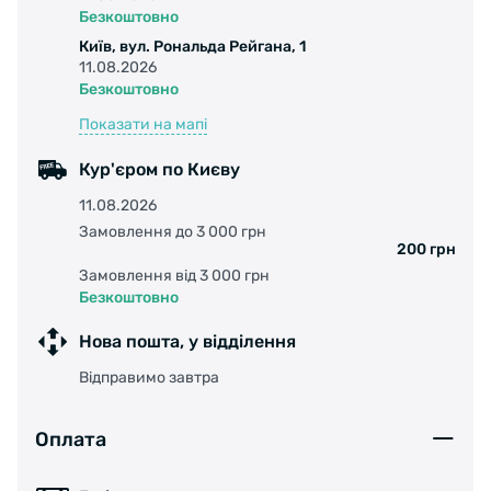
Доступ к содержимому осуществляется за
Безкоштовно
счет открытия молнии в задней части, а если
Київ, вул. Рональда Рейгана, 1
вам не хватит объема самой сумки, его можно
11.08.2026
увеличить. Расстегните молнию снизу, и
Безкоштовно
сможете поместить внутрь дополнительные
Показати на мапі
предметы, требуемые в дороге. Для
повышения безопасности на дороге в темное
Кур'єром по Києву
время суток, на аксессуаре имеются
11.08.2026
светоотражающие вставки. Плотность
Замовлення до 3 000 грн
материала из которого выполнена сумка
200 грн
составляет 450D (Ден.).
Замовлення від 3 000 грн
Безкоштовно
Нова пошта, у відділення
Доступные размеры: S, M и L.
Відправимо завтра
Оплата