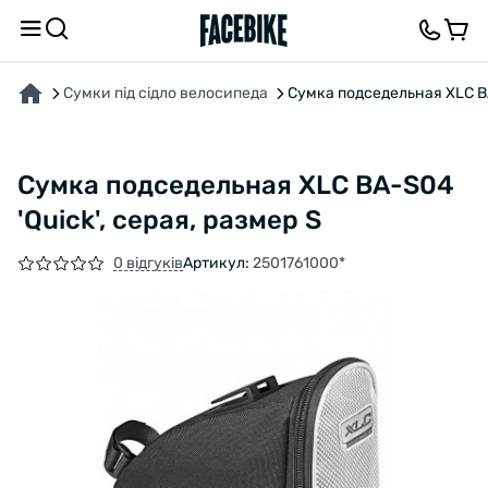
ПРО ТОВАР
ВІДГУКИ ТА ЗАПИТАННЯ
Сумки під сідло велосипеда
Сумка подседельная XLC BA-
Сумка подседельная XLC BA-S04
'Quick', серая, размер S
0 відгуків
Артикул:
2501761000*