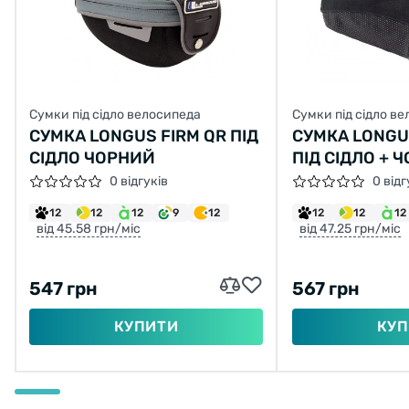
Сумки під сідло велосипеда
Сумки під сідло в
СУМКА LONGUS FIRM QR ПІД
СУМКА LONGU
СІДЛО ЧОРНИЙ
ПІД СІДЛО + 
0 відгуків
0 відг
12
12
12
9
12
12
12
12
від 45.58 грн/міс
від 47.25 грн/міс
547 грн
567 грн
КУПИТИ
КУП