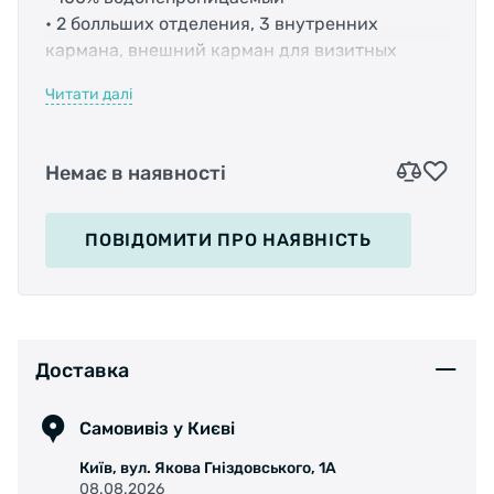
• 2 болльших отделения, 3 внутренних
кармана, внешний карман для визитных
карточек
Читати далі
• выдвижная рукоятка 380 мм
• колеса: ?85мм
• размеры: 80x40x35cm
Немає в наявності
• объем: 120 л
• вес: 4,2 кг
ПОВІДОМИТИ
ПРО НАЯВНІСТЬ
Доставка
Самовивіз у Києві
Київ, вул. Якова Гніздовського, 1А
08.08.2026