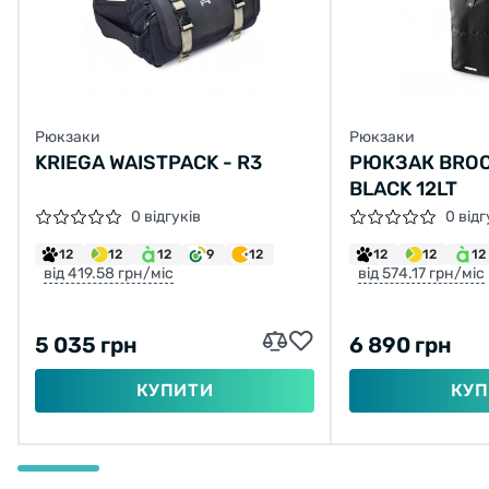
Рюкзаки
Рюкзаки
KRIEGA WAISTPACK - R3
РЮКЗАК BROO
BLACK 12LT
0 відгуків
0 відг
12
12
12
9
12
12
12
12
від 419.58 грн/міс
від 574.17 грн/міс
5 035 грн
6 890 грн
КУПИТИ
КУП