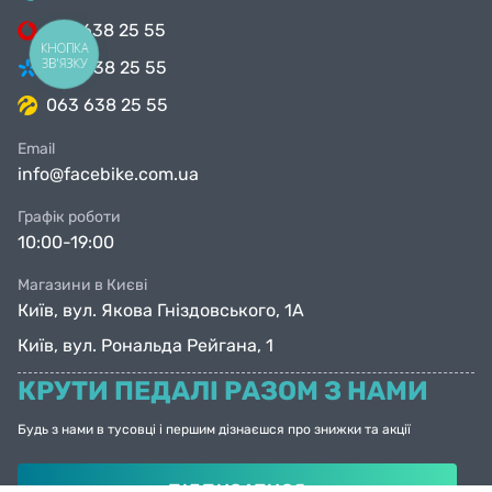
099 638 25 55
КНОПКА
ЗВ'ЯЗКУ
098 638 25 55
063 638 25 55
Email
info@facebike.com.ua
Графік роботи
10:00-19:00
Магазини в Києві
Київ, вул. Якова Гніздовського, 1А
Київ, вул. Рональда Рейгана, 1
КРУТИ ПЕДАЛІ РАЗОМ З НАМИ
Будь з нами в тусовці і першим дізнаєшся про знижки та акції
ПІДПИСАТИСЯ