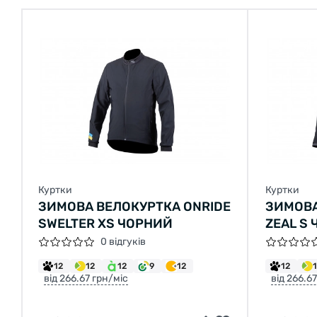
Куртки
Куртки
ЗИМОВА ВЕЛОКУРТКА ONRIDE
ЗИМОВА
SWELTER XS ЧОРНИЙ
ZEAL S
0 відгуків
12
12
12
9
12
12
від 266.67 грн/міс
від 266.6