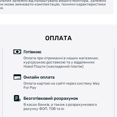
реальних залежно від налаштувань вашого монітора. Залежно
ник може змінювати комплектацію, технічні характеристики
я.
ОПЛАТА
Готівкою
Оплата при отриманні в наших магазинах,
курʼєрською доставкою та у відділеннях
Нової Пошти (накладений платіж)
Онлайн оплата
Оплата картою на сайті через систему Way
For Pay
Безготівковий розрахунок
В касах банків, а також з розрахункового
рахунку ФОП, ТОВ та ін