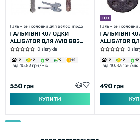
ТОП
Гальмівні колодки для велосипеда
Гальмівні колодки
ГАЛЬМІВНІ КОЛОДКИ
ГАЛЬМІВНІ К
ALLIGATOR ДЛЯ AVID BB5
ALLIGATOR ДЛ
НАПІВМЕТАЛІЧНІ
НАПІВМЕТАЛІ
0 відгуків
0 відг
12
12
12
9
12
12
12
12
від 45.83 грн/міс
від 40.83 грн/міс
550 грн
490 грн
КУПИТИ
КУП