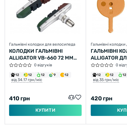
Гальмівні колодки для велосипеда
Гальмівні колодки
КОЛОДКИ ГАЛЬМІВНІ
ГАЛЬМІВНІ К
ALLIGATOR VB-660 72 ММ
ALLIGATOR ДЛ
ДЛЯ V-BRAKE СРІБЛЯСТІ
ОРГАНІЧНІ
0 відгуків
0 відг
12
12
12
9
12
12
12
12
від 34.17 грн/міс
від 35 грн/міс
410 грн
420 грн
КУПИТИ
КУП