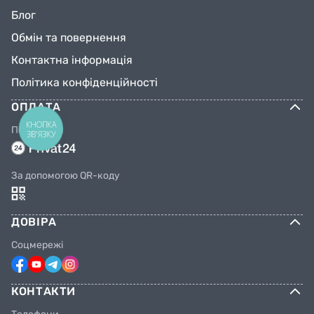
Блог
Обмін та повернення
Контактна інформація
Політика конфіденційності
ОПЛАТА
КНОПКА
Переказом
ЗВ'ЯЗКУ
За допомогою QR-коду
ДОВІРА
Соцмережі
КОНТАКТИ