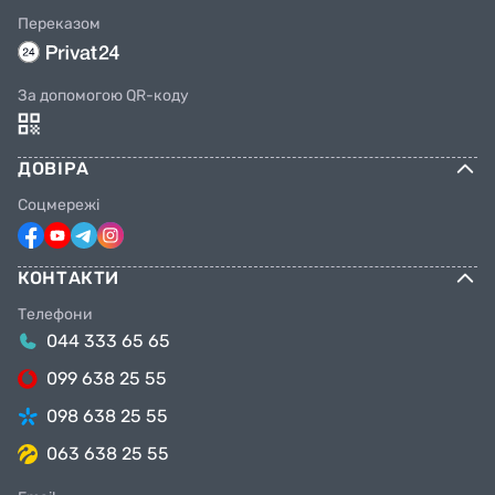
Переказом
Внимание:
Технические характеристики
могут быть изменены без предварительного
уведомления! Вся предоставленная
За допомогою QR-коду
информация была изучена и обработана
2.09.2021. Мы не берем на себя каких-либо
обязательств, если продукт будет изменен
ДОВІРА
производителем.
Соцмережі
КОНТАКТИ
Телефони
044 333 65 65
099 638 25 55
098 638 25 55
063 638 25 55