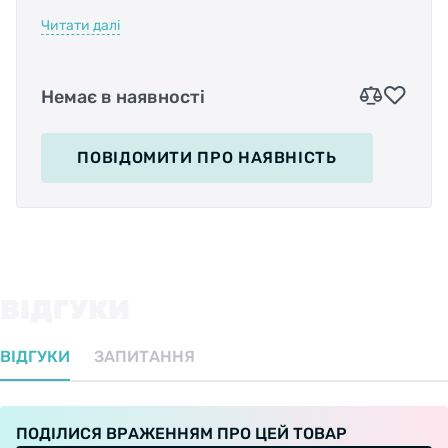
высокоочищенного, углеводородного
Читати далі
минерального масла с добавлением графита,
о чем также говорит её темный, практически
черный цвет. В меньшей концентрации на
Немає в наявності
единицу площади она имеет желтый или
коричневый цвет.
ПОВІДОМИТИ
ПРО НАЯВНІСТЬ
Создана смазка для использования на горных
велосипедах, передвигающихся в очень
сложных условиях, где преимущественно
царит грязь, дождь, лужи и снег. Нашла она
ВІДГУКИ
свое применение там за счет своей цепкости
и низкой клейкости. Смазку крайне сложно
ВІДГУКИ
ЗАПИТАННЯ
смыть, но при этом она не собирает большое
количество грязи, в чем и есть её плюс.
ПОДІЛИСЯ ВРАЖЕННЯМ ПРО ЦЕЙ ТОВАР