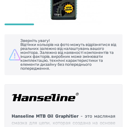
Зверніть увагу!
Відтінки кольорів на фото можуть відрізнятися від
реальних залежно від налаштувань вашого
монітора. Залежно від наявності компонентів та
інших факторів, виробник може змінювати
комплектацію, технічні характеристики та
елементи дизайну без попереднього
попередження.
Hanseline MTB Oil Graphitier
- это масляная
смазка для цепи, которая создана на основе