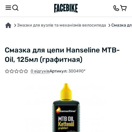
ПРО ТОВАР
ВІДГУКИ ТА ЗАПИТАННЯ
Змазки для вузлів та механізмів велосипеда
Смазка дл
Смазка для цепи Hanseline MTB-
Oil, 125мл (графитная)
0 відгуків
Артикул:
300490*