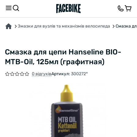
ПРО ТОВАР
ВІДГУКИ ТА ЗАПИТАННЯ
Змазки для вузлів та механізмів велосипеда
Смазка дл
Смазка для цепи Hanseline BIO-
MTB-Oil, 125мл (графитная)
0 відгуків
Артикул:
300272*