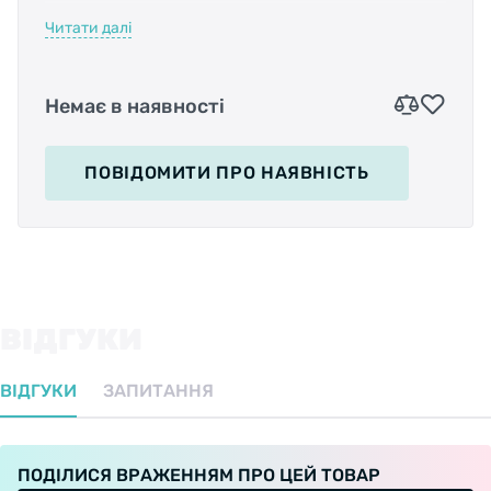
высокоочищенного, углеводородного
Читати далі
минерального масла с добавлением графита,
о чем также говорит её темный, практически
черный цвет. В меньшей концентрации на
Немає в наявності
единицу площади она имеет желтый или
коричневый цвет.
ПОВІДОМИТИ
ПРО НАЯВНІСТЬ
Создана смазка для использования на горных
велосипедах, передвигающихся в очень
сложных условиях, где преимущественно
царит грязь, дождь, лужи и снег. Нашла она
ВІДГУКИ
свое применение там за счет своей цепкости
и низкой клейкости. Смазку крайне сложно
ВІДГУКИ
ЗАПИТАННЯ
смыть, но при этом она не собирает большое
количество грязи, в чем и есть её плюс.
ПОДІЛИСЯ ВРАЖЕННЯМ ПРО ЦЕЙ ТОВАР