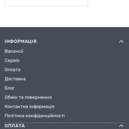
Форма выпуска: Жидкость;
Цвет: Зеленый;
Запах: Характерный для минерального масла;
ІНФОРМАЦІЯ
Вакансії
Температура замерзания (Согласно
стандарта DIN/ISO 3016): -30°C;
Сервіс
Оплата
Температура возгорания (Согласно стандарта
Доставка
DIN/ISO 2592): более 280°C;
Блог
Плотность при 20°C (Согласно стандарта DIN
Обмін та повернення
51757): 0,922 г/мм³;
Контактна інформація
Растворимость в воде при 20°C: Практически
Політика конфіденційності
не растворим;
ОПЛАТА