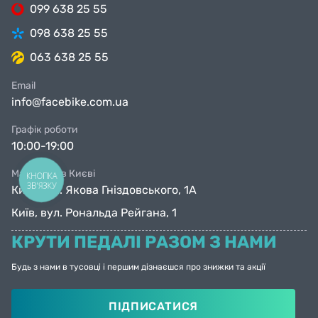
099 638 25 55
098 638 25 55
063 638 25 55
Email
info@facebike.com.ua
Графік роботи
10:00-19:00
Магазини в Києві
КНОПКА
ЗВ'ЯЗКУ
Київ, вул. Якова Гніздовського, 1А
Київ, вул. Рональда Рейгана, 1
КРУТИ ПЕДАЛІ РАЗОМ З НАМИ
Будь з нами в тусовці і першим дізнаєшся про знижки та акції
ПІДПИСАТИСЯ