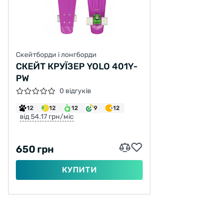
Скейтборди і лонгборди
СКЕЙТ КРУЇЗЕР YOLO 401Y-
PW
0 відгуків
12
12
12
9
12
від 54.17 грн/міс
650 грн
КУПИТИ