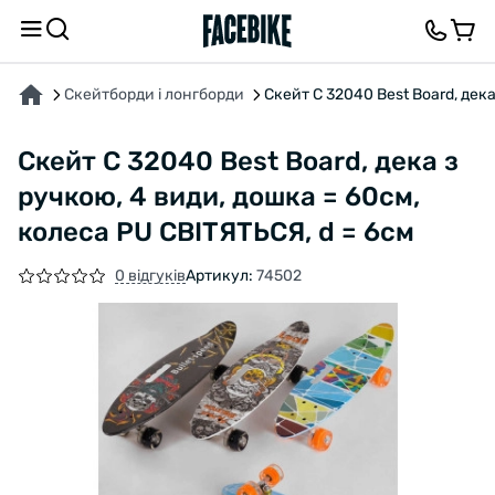
ПРО ТОВАР
ХАРАКТЕРИСТИКИ
ВІДГУКИ ТА ЗАПИТАННЯ
Скейтборди і лонгборди
Скейт С 32040 Best Board, дека
Скейт С 32040 Best Board, дека з
ручкою, 4 види, дошка = 60см,
колеса PU СВІТЯТЬСЯ, d = 6см
0 відгуків
Артикул:
74502