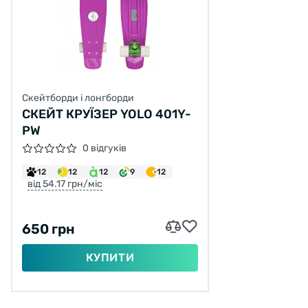
Скейтборди і лонгборди
СКЕЙТ КРУЇЗЕР YOLO 401Y-
PW
0 відгуків
12
12
12
9
12
від 54.17 грн/міс
650 грн
КУПИТИ