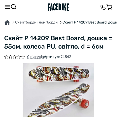
ПРО ТОВАР
ХАРАКТЕРИСТИКИ
ВІДГУКИ ТА ЗАПИТАННЯ
Скейтборди і лонгборди
Скейт Р 14209 Best Board, дошка
Скейт Р 14209 Best Board, дошка =
55см, колеса PU, світло, d = 6см
0 відгуків
Артикул:
74543