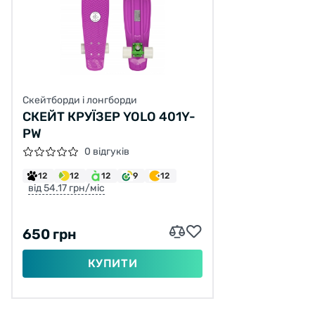
Скейтборди і лонгборди
СКЕЙТ КРУЇЗЕР YOLO 401Y-
PW
0 відгуків
12
12
12
9
12
від 54.17 грн/міс
650 грн
КУПИТИ