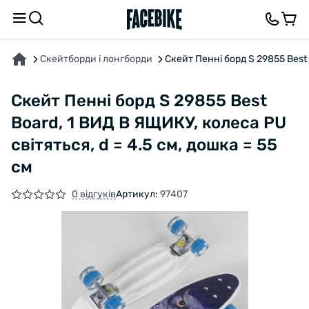
ПРО ТОВАР
ХАРАКТЕРИСТИКИ
ВІДГУКИ ТА ЗАПИТАННЯ
Скейтборди і лонгборди
Скейт Пенні борд S 29855 Best 
Скейт Пенні борд S 29855 Best
Board, 1 ВИД В ЯЩИКУ, колеса PU
світяться, d = 4.5 см, дошка = 55
см
0 відгуків
Артикул:
97407