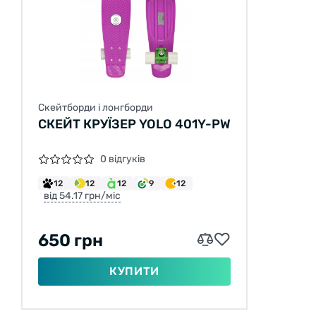
Скейтборди і лонгборди
СКЕЙТ КРУЇЗЕР YOLO 401Y-PW
0 відгуків
12
12
12
9
12
від 54.17 грн/міс
650 грн
КУПИТИ