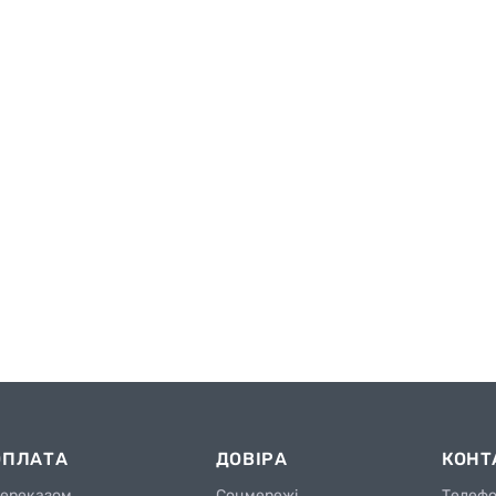
ОПЛАТА
ДОВІРА
КОНТ
ереказом
Соцмережі
Телеф