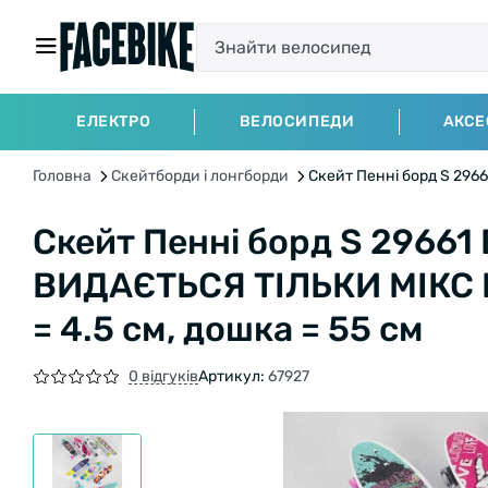
ЕЛЕКТРО
ВЕЛОСИПЕДИ
АКСЕ
Головна
Скейтборди і лонгборди
Скейт Пенні борд S 29661
Скейт Пенні борд S 29661 B
ВИДАЄТЬСЯ ТІЛЬКИ МІКС ВИ
= 4.5 см, дошка = 55 см
0 відгуків
Артикул:
67927
БЕЗКОШТОВНА ДОСТАВКА НА В