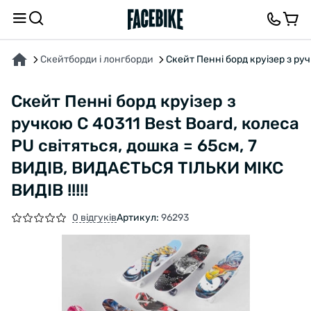
ПРО ТОВАР
ХАРАКТЕРИСТИКИ
ВІДГУКИ ТА ЗАПИТАННЯ
Скейтборди і лонгборди
Скейт Пенні борд круізер з руч
Скейт Пенні борд круізер з
ручкою C 40311 Best Board, колеса
PU світяться, дошка = 65см, 7
ВИДІВ, ВИДАЄТЬСЯ ТІЛЬКИ МІКС
ВИДІВ !!!!!
0 відгуків
Артикул:
96293