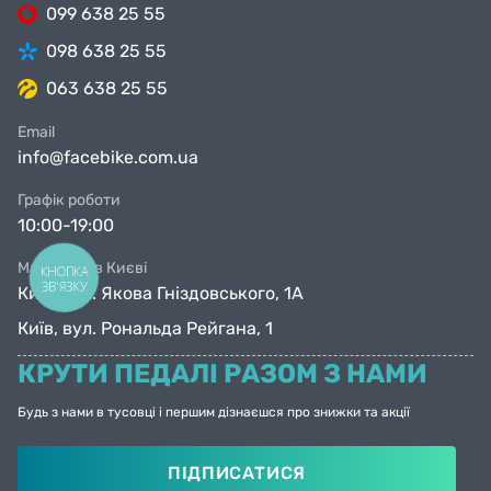
099 638 25 55
098 638 25 55
063 638 25 55
Email
info@facebike.com.ua
Графік роботи
10:00-19:00
Магазини в Києві
КНОПКА
ЗВ'ЯЗКУ
Київ, вул. Якова Гніздовського, 1А
Київ, вул. Рональда Рейгана, 1
КРУТИ ПЕДАЛІ РАЗОМ З НАМИ
Будь з нами в тусовці і першим дізнаєшся про знижки та акції
ПІДПИСАТИСЯ