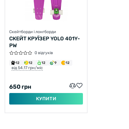
Скейтборди і лонгборди
СКЕЙТ КРУЇЗЕР YOLO 401Y-
PW
0 відгуків
12
12
12
9
12
від 54.17 грн/міс
650 грн
КУПИТИ