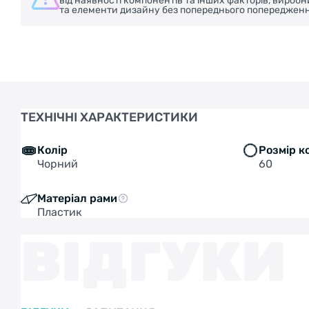
від наявності компонентів та інших факторів, вироб
та елементи дизайну без попереднього попередженн
ТЕХНІЧНІ ХАРАКТЕРИСТИКИ
Колір
Розмір к
Чорний
60
Матеріал рами
Пластик
ВІДГУКИ