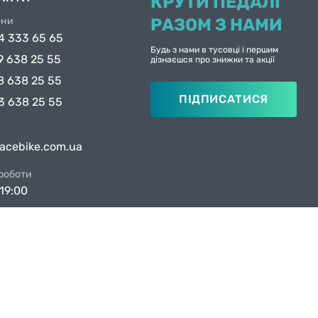
КРУТИ ПЕДАЛІ
они
РАЗОМ З НАМИ
4 333 65 65
Будь з нами в тусовці і першим
9 638 25 55
дізнаєшся про знижки та акції
8 638 25 55
ПІДПИСАТИСЯ
3 638 25 55
facebike.com.ua
 роботи
19:00
ни в Києві
вул. Якова Гніздовського, 1А
вул. Рональда Рейгана, 1
Created by
Sense Production