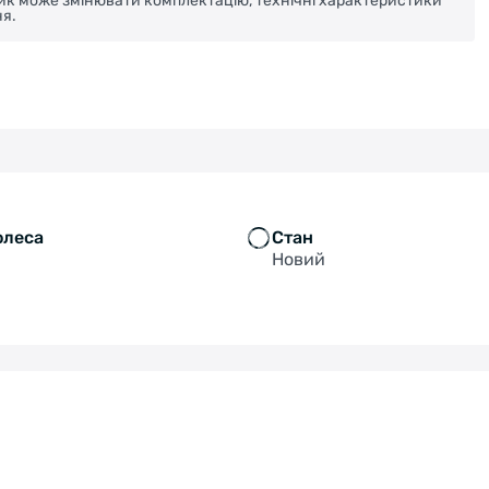
ник може змінювати комплектацію, технічні характеристики
я.
олеса
Стан
Новий