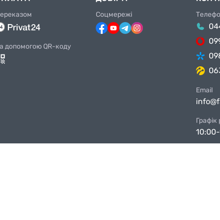
ереказом
Соцмережі
Телеф
04
09
а допомогою QR-коду
09
06
Email
info@
Графік
10:00-
Магази
Київ, 
Київ, 