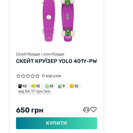
Скейтборди і лонгборди
СКЕЙТ КРУЇЗЕР YOLO 401Y-PW
0 відгуків
12
12
12
9
12
від 54.17 грн/міс
650 грн
КУПИТИ