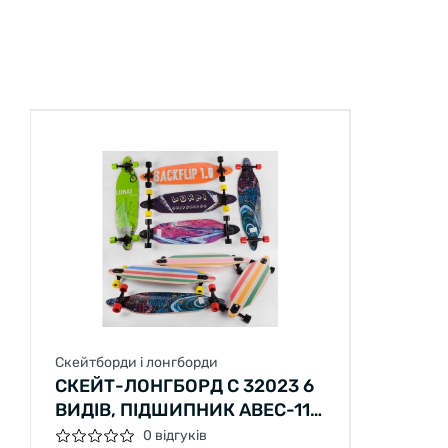
Скейтборди і лонгборди
СКЕЙТ-ЛОНГБОРД С 32023 6
ВИДІВ, ПІДШИПНИК АВЕС-11,
КОЛЕСА PU, D = 7СМ
0 відгуків