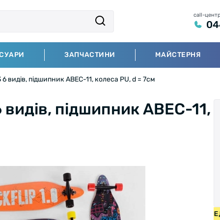
call-цент
04
СУАРИ
ЗАПЧАСТИНИ
МАЙСТЕРНЯ
6 видів, підшипник АВЕС-11, колеса PU, d = 7см
 видів, підшипник АВЕС-11,
СИПЕДИ ВІД 2000 ГРН • БЕЗКОШТОВНА ДОСТАВКА НА ВЕЛ