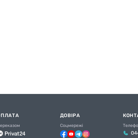
ОПЛАТА
ДОВІРА
КОНТ
ереказом
Соцмережі
Телеф
04