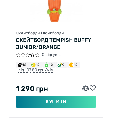
Скейтборди і лонгборди
СКЕЙТБОРД TEMPISH BUFFY
JUNIOR/ORANGE
0 відгуків
12
12
12
9
12
від 107.50 грн/міс
1 290 грн
КУПИТИ