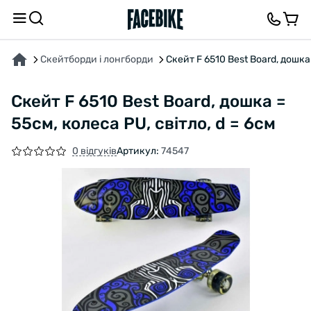
ПРО ТОВАР
ХАРАКТЕРИСТИКИ
ВІДГУКИ ТА ЗАПИТАННЯ
Скейтборди і лонгборди
Скейт F 6510 Best Board, дошка 
Скейт F 6510 Best Board, дошка =
55см, колеса PU, світло, d = 6см
0 відгуків
Артикул:
74547