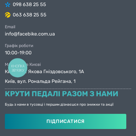
098 638 25 55
063 638 25 55
Email
info@facebike.com.ua
Графік роботи
10:00-19:00
Магазини в Києві
КНОПКА
ЗВ'ЯЗКУ
Київ, вул. Якова Гніздовського, 1А
Київ, вул. Рональда Рейгана, 1
КРУТИ ПЕДАЛІ РАЗОМ З НАМИ
Будь з нами в тусовці і першим дізнаєшся про знижки та акції
ПІДПИСАТИСЯ