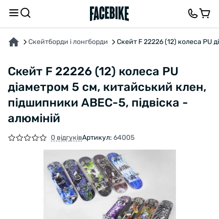
ПРО ТОВАР
ХАРАКТЕРИСТИКИ
ВІДГУКИ ТА ЗАПИТАННЯ
Скейтборди і лонгборди
Скейт F 22226 (12) колеса PU 
Скейт F 22226 (12) колеса PU
діаметром 5 см, китайський клен,
підшипники ABEC-5, підвіска -
алюміній
0 відгуків
Артикул:
64005