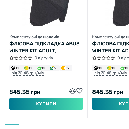
Комплектуючі до шоломів
Комплектуючі до 
ФЛІСОВА ПІДКЛАДКА ABUS
ФЛІСОВА ПІД
WINTER KIT ADULT, L
WINTER KIT AD
0 відгуків
0 відг
12
12
12
9
12
12
12
12
від 70.45 грн/міс
від 70.45 грн/міс
845.35 грн
845.35 грн
КУПИТИ
КУП