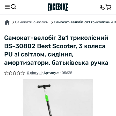
ПРО ТОВАР
ХАРАКТЕРИСТИКИ
ВІДГУКИ ТА ЗАПИТАННЯ
Самокати 3-колісні
Самокат-велобіг 3в1 триколісний BS
Самокат-велобіг 3в1 триколісний
BS-30802 Best Scooter, 3 колеса
PU зі світлом, сидіння,
амортизатори, батьківська ручка
0 відгуків
Артикул:
105635