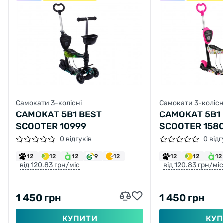
Самокати 3-колісні
Самокати 3-колісн
САМОКАТ 5В1 BEST
САМОКАТ 5В1
SCOOTER 10999
SCOOTER 158
0 відгуків
0 відг
12
12
12
9
12
12
12
12
від 120.83 грн/міс
від 120.83 грн/міс
1 450 грн
1 450 грн
КУПИТИ
КУП