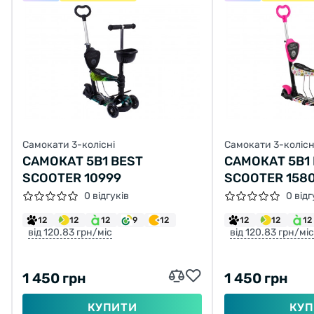
Самокати 3-колісні
Самокати 3-колісн
САМОКАТ 5В1 BEST
САМОКАТ 5В1
SCOOTER 10999
SCOOTER 158
0 відгуків
0 відг
12
12
12
9
12
12
12
12
від 120.83 грн/міс
від 120.83 грн/міс
1 450 грн
1 450 грн
КУПИТИ
КУП