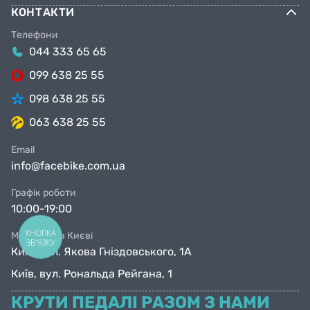
КОНТАКТИ
Телефони
044 333 65 65
099 638 25 55
098 638 25 55
063 638 25 55
Email
info@facebike.com.ua
Графік роботи
10:00-19:00
КНОПКА
Магазини в Києві
ЗВ'ЯЗКУ
Київ, вул. Якова Гніздовського, 1А
Київ, вул. Рональда Рейгана, 1
КРУТИ ПЕДАЛІ РАЗОМ З НАМИ