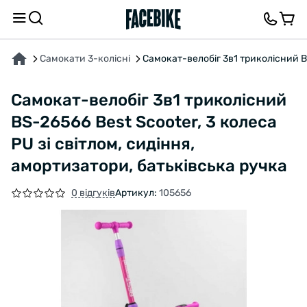
ПРО ТОВАР
ХАРАКТЕРИСТИКИ
ВІДГУКИ ТА ЗАПИТАННЯ
Самокати 3-колісні
Самокат-велобіг 3в1 триколісний BS
Самокат-велобіг 3в1 триколісний
BS-26566 Best Scooter, 3 колеса
PU зі світлом, сидіння,
амортизатори, батьківська ручка
0 відгуків
Артикул:
105656