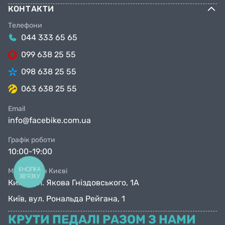
КОНТАКТИ
Телефони
044 333 65 65
099 638 25 55
098 638 25 55
063 638 25 55
Email
info@facebike.com.ua
Графік роботи
10:00-19:00
КНОПКА
Магазини в Києві
ЗВ'ЯЗКУ
Київ, вул. Якова Гніздовського, 1А
Київ, вул. Рональда Рейгана, 1
КРУТИ ПЕДАЛІ РАЗОМ З НАМИ