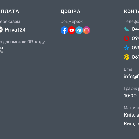
ОПЛАТА
ДОВІРА
КОНТ
ереказом
Соцмережі
Телеф
04
09
а допомогою QR-коду
09
06
Email
info@
Графік
10:00-
Магази
Київ, 
Київ, 