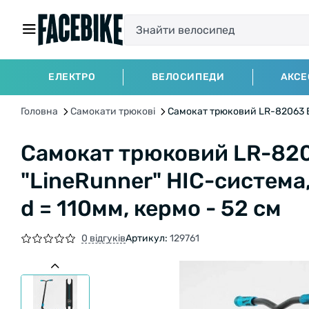
ЕЛЕКТРО
ВЕЛОСИПЕДИ
АКСЕ
Головна
Самокати трюкові
Самокат трюковий LR-82063 Bes
Самокат трюковий LR-820
"LineRunner" HIC-система,
d = 110мм, кермо - 52 см
0 відгуків
Артикул:
129761
БЕЗКОШТОВНА ДОСТАВКА НА ВЕЛО