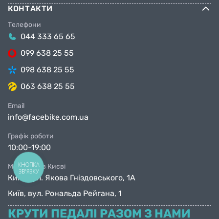
КОНТАКТИ
Телефони
044 333 65 65
099 638 25 55
098 638 25 55
063 638 25 55
Email
info@facebike.com.ua
Графік роботи
10:00-19:00
КНОПКА
Магазини в Києві
ЗВ'ЯЗКУ
Київ, вул. Якова Гніздовського, 1А
Київ, вул. Рональда Рейгана, 1
КРУТИ ПЕДАЛІ РАЗОМ З НАМИ