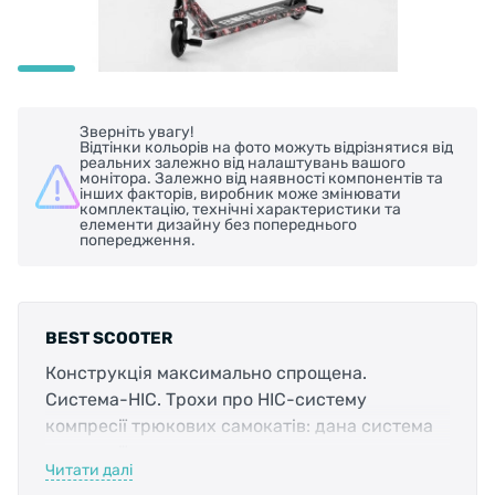
Зверніть увагу!
Відтінки кольорів на фото можуть відрізнятися від
реальних залежно від налаштувань вашого
монітора. Залежно від наявності компонентів та
інших факторів, виробник може змінювати
комплектацію, технічні характеристики та
елементи дизайну без попереднього
попередження.
BEST SCOOTER
Конструкція максимально спрощена.
Система-HIC. Трохи про HIC-систему
компресії трюкових самокатів: дана система
компресії сама використовувана через свою
Читати далі
легкість та надійність. До її складу входить